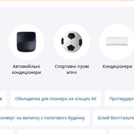
Автомобільні
Спортивні ігрові
Кондиціонери
кондиціонери
м'ячі
в
Обкладинка для планера на кільцях А6
Протиударн
нверт на виписку з пологового будинку
Білий бюстгальт