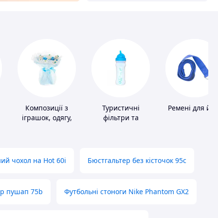
Композиції з
Туристичні
Ремені для йо
іграшок, одягу,
фільтри та
підгузків
пігулки для
питної води
ий чохол на Hot 60i
Бюстгальтер без кісточок 95с
ер пушап 75b
Футбольні стоноги Nike Phantom GX2