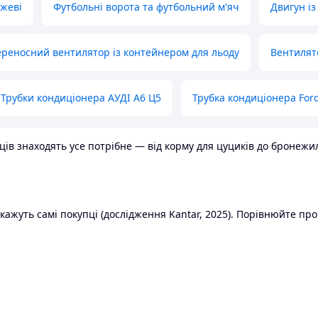
ожеві
Футбольні ворота та футбольний м'яч
Двигун із
реносний вентилятор із контейнером для льоду
Вентилят
Трубки кондиціонера АУДІ А6 Ц5
Трубка кондиціонера Ford
в знаходять усе потрібне — від корму для цуциків до бронежилет
ажуть самі покупці (дослідження Kantar, 2025). Порівнюйте пропо