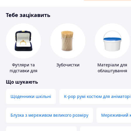
Матеріали для ремонту
Тебе зацікавить
Спорт і відпочинок
Футляри та
Зубочистки
Матеріали для
підставки для
облаштування
коштовностей
промислових
Що шукають
підлог
Щоденники шкільні
K-pop румі костюм для аніматорі
Блузка з мереживом великого розміру
Мереживний ко