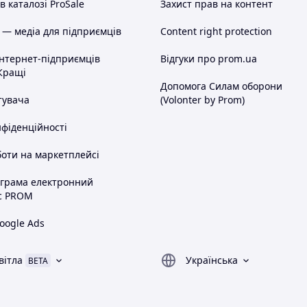
 каталозі ProSale
Захист прав на контент
 — медіа для підприємців
Content right protection
інтернет-підприємців
Відгуки про prom.ua
Кращі
Допомога Силам оборони
тувача
(Volonter by Prom)
нфіденційності
оти на маркетплейсі
ограма електронний
с PROM
oogle Ads
вітла
Українська
BETA