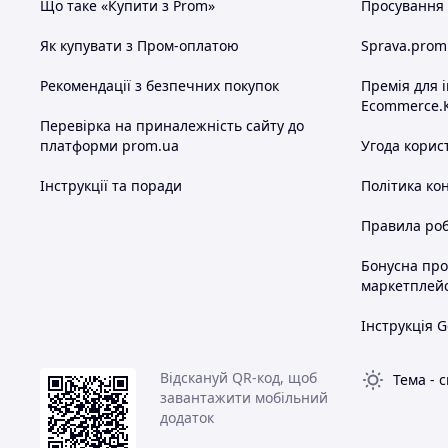
Що таке «Купити з Prom»
Просування в
Як купувати з Пром-оплатою
Sprava.prom
Рекомендації з безпечних покупок
Премія для 
Ecommerce.
Перевірка на приналежність сайту до
платформи prom.ua
Угода корис
Інструкції та поради
Політика ко
Правила роб
Бонусна пр
маркетплей
Інструкція G
Відскануй QR-код, щоб
Тема
-
с
завантажити мобільний
додаток