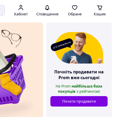
Кабінет
Сповіщення
Обране
Кошик
О! Є замовлення
Почніть продавати на
Prom
вже сьогодні
На
Prom
найбільша база
покупців
з рейтингом
!
Почати продавати