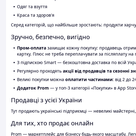
Одяг та взуття
Краса та здоров'я
Серед категорій, що найбільше зростають: продукти харчув
Зручно, безпечно, вигідно
Пром-оплата
захищає кожну покупку: продавець отриму
картку. Плюс не треба переплачувати за післяплату на 
З підпискою Smart — безкоштовна доставка по всій Украї
Регулярно проходять
акції від продавців та сезонні з
Великі покупки можна
оплатити частинами
: від 2 до 
Додаток Prom
— у топ-3 категорії «Покупки» в App Stor
Продавці з усієї України
Тут продають українські підприємці — невеликі майстерні,
Для тих, хто продає онлайн
Prom — маркетплейс для бізнесу будь-якого масштабу. Легк