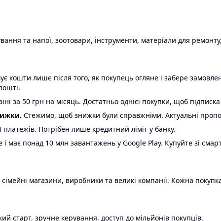
ання та напої, зоотовари, інструменти, матеріали для ремонту,
є кошти лише після того, як покупець огляне і забере замовл
пошті.
ні за 50 грн на місяць. Достатньо однієї покупки, щоб підписка
нижки.
Стежимо, щоб знижки були справжніми. Актуальні пропози
24 платежів. Потрібен лише кредитний ліміт у банку.
e і має понад 10 млн завантажень у Google Play. Купуйте зі смар
 сімейні магазини, виробники та великі компанії. Кожна покупка
ий старт, зручне керування, доступ до мільйонів покупців.