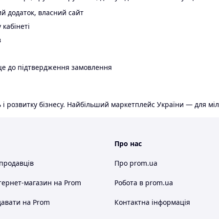
й додаток, власний сайт
 кабінеті
в
ще до підтвердження замовлення
 і розвитку бізнесу. Найбільший маркетплейс України — для міл
Про нас
 продавців
Про prom.ua
тернет-магазин
на Prom
Робота в prom.ua
авати на Prom
Контактна інформація