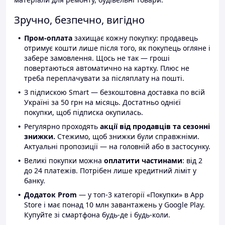
Зручно, безпечно, вигідно
Пром-оплата
захищає кожну покупку: продавець
отримує кошти лише після того, як покупець огляне і
забере замовлення. Щось не так — гроші
повертаються автоматично на картку. Плюс не
треба переплачувати за післяплату на пошті.
З підпискою Smart — безкоштовна доставка по всій
Україні за 50 грн на місяць. Достатньо однієї
покупки, щоб підписка окупилась.
Регулярно проходять
акції від продавців та сезонні
знижки.
Стежимо, щоб знижки були справжніми.
Актуальні пропозиції — на головній або в застосунку.
Великі покупки можна
оплатити частинами
: від 2
до 24 платежів. Потрібен лише кредитний ліміт у
банку.
Додаток Prom
— у топ-3 категорії «Покупки» в App
Store і має понад 10 млн завантажень у Google Play.
Купуйте зі смартфона будь-де і будь-коли.