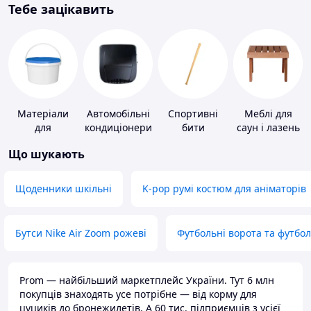
Тебе зацікавить
Матеріали
Автомобільні
Спортивні
Меблі для
для
кондиціонери
бити
саун і лазень
облаштування
Що шукають
промислових
підлог
Щоденники шкільні
K-pop румі костюм для аніматорів
Бутси Nike Air Zoom рожеві
Футбольні ворота та футбо
Prom — найбільший маркетплейс України. Тут 6 млн
покупців знаходять усе потрібне — від корму для
цуциків до бронежилетів. А 60 тис. підприємців з усієї