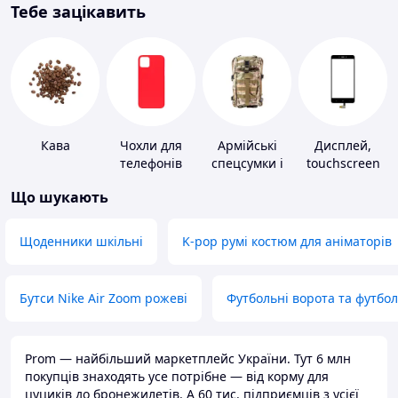
Тебе зацікавить
Кава
Чохли для
Армійські
Дисплей,
телефонів
спецсумки і
touchscreen
рюкзаки
для телефонів
Що шукають
Щоденники шкільні
K-pop румі костюм для аніматорів
Бутси Nike Air Zoom рожеві
Футбольні ворота та футбо
Prom — найбільший маркетплейс України. Тут 6 млн
покупців знаходять усе потрібне — від корму для
цуциків до бронежилетів. А 60 тис. підприємців з усієї