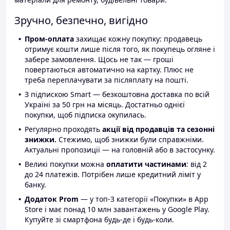
Зручно, безпечно, вигідно
Пром-оплата
захищає кожну покупку: продавець
отримує кошти лише після того, як покупець огляне і
забере замовлення. Щось не так — гроші
повертаються автоматично на картку. Плюс не
треба переплачувати за післяплату на пошті.
З підпискою Smart — безкоштовна доставка по всій
Україні за 50 грн на місяць. Достатньо однієї
покупки, щоб підписка окупилась.
Регулярно проходять
акції від продавців та сезонні
знижки.
Стежимо, щоб знижки були справжніми.
Актуальні пропозиції — на головній або в застосунку.
Великі покупки можна
оплатити частинами
: від 2
до 24 платежів. Потрібен лише кредитний ліміт у
банку.
Додаток Prom
— у топ-3 категорії «Покупки» в App
Store і має понад 10 млн завантажень у Google Play.
Купуйте зі смартфона будь-де і будь-коли.