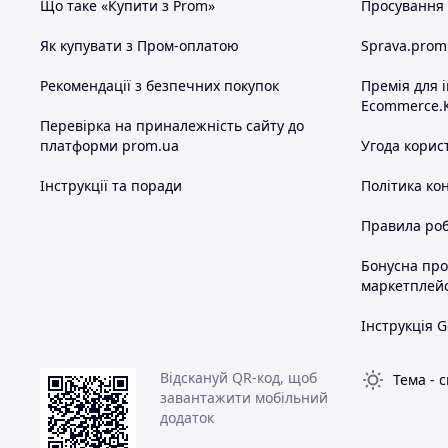
Що таке «Купити з Prom»
Просування в
Як купувати з Пром-оплатою
Sprava.prom
Рекомендації з безпечних покупок
Премія для 
Ecommerce.
Перевірка на приналежність сайту до
платформи prom.ua
Угода корис
Інструкції та поради
Політика ко
Правила роб
Бонусна пр
маркетплей
Інструкція G
Відскануй QR-код, щоб
Тема
-
с
завантажити мобільний
додаток