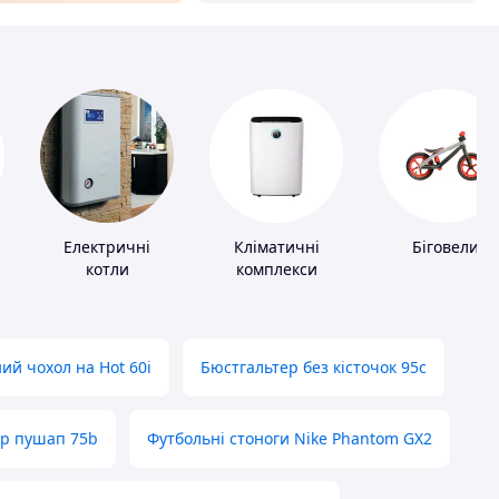
Електричні
Кліматичні
Біговели
котли
комплекси
ий чохол на Hot 60i
Бюстгальтер без кісточок 95с
ер пушап 75b
Футбольні стоноги Nike Phantom GX2