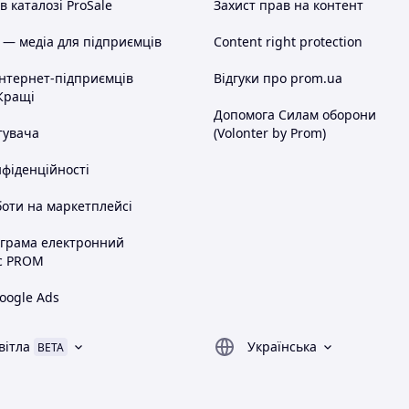
 каталозі ProSale
Захист прав на контент
 — медіа для підприємців
Content right protection
інтернет-підприємців
Відгуки про prom.ua
Кращі
Допомога Силам оборони
тувача
(Volonter by Prom)
нфіденційності
оти на маркетплейсі
ограма електронний
с PROM
oogle Ads
вітла
Українська
BETA