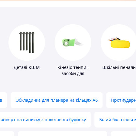
Деталі КШМ
Кінезіо тейпи і
Шкільні пенали
засоби для
тейпування
в
Обкладинка для планера на кільцях А6
Протиударн
нверт на виписку з пологового будинку
Білий бюстгальт