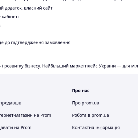
й додаток, власний сайт
 кабінеті
в
ще до підтвердження замовлення
 і розвитку бізнесу. Найбільший маркетплейс України — для міл
Про нас
 продавців
Про prom.ua
тернет-магазин
на Prom
Робота в prom.ua
авати на Prom
Контактна інформація