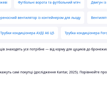
ожеві
Футбольні ворота та футбольний м'яч
Двигун із
реносний вентилятор із контейнером для льоду
Вентилят
Трубки кондиціонера АУДІ А6 Ц5
Трубка кондиціонера Ford
в знаходять усе потрібне — від корму для цуциків до бронежилет
ажуть самі покупці (дослідження Kantar, 2025). Порівнюйте пропо