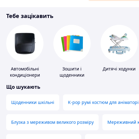
Матеріали для ремонту
Тебе зацікавить
Спорт і відпочинок
Автомобільні
Зошити і
Дитячі ходунки
кондиціонери
щоденники
Що шукають
Щоденники шкільні
K-pop румі костюм для аніматорі
Блузка з мереживом великого розміру
Мереживний ко