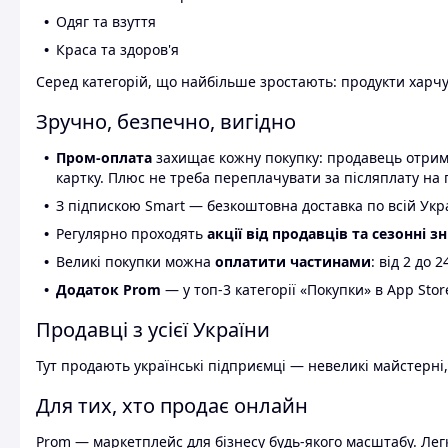
Одяг та взуття
Краса та здоров'я
Серед категорій, що найбільше зростають: продукти харчув
Зручно, безпечно, вигідно
Пром-оплата
захищає кожну покупку: продавець отриму
картку. Плюс не треба переплачувати за післяплату на 
З підпискою Smart — безкоштовна доставка по всій Украї
Регулярно проходять
акції від продавців та сезонні з
Великі покупки можна
оплатити частинами
: від 2 до 
Додаток Prom
— у топ-3 категорії «Покупки» в App Stor
Продавці з усієї України
Тут продають українські підприємці — невеликі майстерні,
Для тих, хто продає онлайн
Prom — маркетплейс для бізнесу будь-якого масштабу. Легк