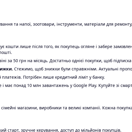
ання та напої, зоотовари, інструменти, матеріали для ремонту,
є кошти лише після того, як покупець огляне і забере замовл
пошті.
ні за 50 грн на місяць. Достатньо однієї покупки, щоб підписка
нижки.
Стежимо, щоб знижки були справжніми. Актуальні пропози
24 платежів. Потрібен лише кредитний ліміт у банку.
e і має понад 10 млн завантажень у Google Play. Купуйте зі смар
 сімейні магазини, виробники та великі компанії. Кожна покупка
ий старт, зручне керування, доступ до мільйонів покупців.