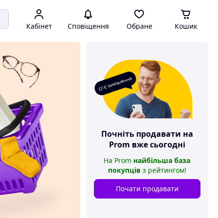
Кабінет
Сповіщення
Обране
Кошик
О! Є замовлення
Почніть продавати на
Prom
вже сьогодні
На
Prom
найбільша база
покупців
з рейтингом
!
Почати продавати