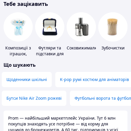
Тебе зацікавить
Композиції з
Футляри та
Соковижималки
Зубочистки
іграшок,
підставки для
одягу,
коштовностей
Що шукають
підгузків
Щоденники шкільні
K-pop румі костюм для аніматорів
Бутси Nike Air Zoom рожеві
Футбольні ворота та футбо
Prom — найбільший маркетплейс України. Тут 6 млн
покупців знаходять усе потрібне — від корму для
цуциків до бронежилетів. А 60 тис. підприємців з усієї