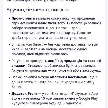
Зручно, безпечно, вигідно
Пром-оплата
захищає кожну покупку: продавець
отримує кошти лише після того, як покупець огляне і
забере замовлення. Щось не так — гроші
повертаються автоматично на картку. Плюс не
треба переплачувати за післяплату на пошті.
З підпискою Smart — безкоштовна доставка по всій
Україні за 50 грн на місяць. Достатньо однієї
покупки, щоб підписка окупилась.
Регулярно проходять
акції від продавців та сезонні
знижки.
Стежимо, щоб знижки були справжніми.
Актуальні пропозиції — на головній або в застосунку.
Великі покупки можна
оплатити частинами
: від 2
до 24 платежів. Потрібен лише кредитний ліміт у
банку.
Додаток Prom
— у топ-3 категорії «Покупки» в App
Store і має понад 10 млн завантажень у Google Play.
Купуйте зі смартфона будь-де і будь-коли.