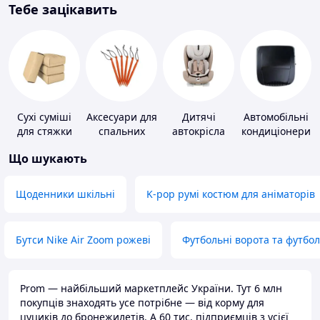
Тебе зацікавить
Сухі суміші
Аксесуари для
Дитячі
Автомобільні
для стяжки
спальних
автокрісла
кондиціонери
підлоги
мішків,
Що шукають
карематів та
наметів
Щоденники шкільні
K-pop румі костюм для аніматорів
Бутси Nike Air Zoom рожеві
Футбольні ворота та футбо
Prom — найбільший маркетплейс України. Тут 6 млн
покупців знаходять усе потрібне — від корму для
цуциків до бронежилетів. А 60 тис. підприємців з усієї