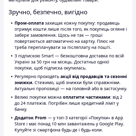
Зручно, безпечно, вигідно
Пром-оплата
захищає кожну покупку: продавець
отримує кошти лише після того, як покупець огляне і
забере замовлення. Щось не так — гроші
повертаються автоматично на картку. Плюс не
треба переплачувати за післяплату на пошті.
З підпискою Smart — безкоштовна доставка по всій
Україні за 50 грн на місяць. Достатньо однієї
покупки, щоб підписка окупилась.
Регулярно проходять
акції від продавців та сезонні
знижки.
Стежимо, щоб знижки були справжніми.
Актуальні пропозиції — на головній або в застосунку.
Великі покупки можна
оплатити частинами
: від 2
до 24 платежів. Потрібен лише кредитний ліміт у
банку.
Додаток Prom
— у топ-3 категорії «Покупки» в App
Store і має понад 10 млн завантажень у Google Play.
Купуйте зі смартфона будь-де і будь-коли.