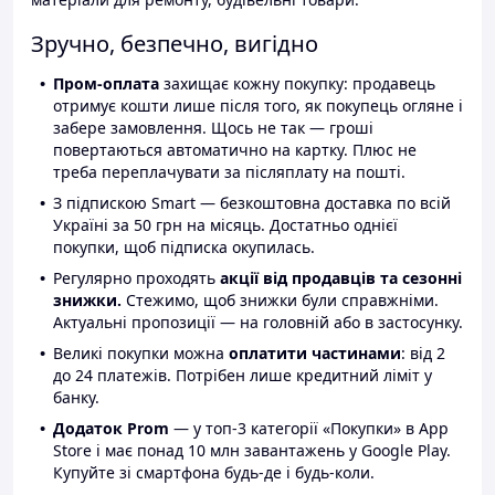
Зручно, безпечно, вигідно
Пром-оплата
захищає кожну покупку: продавець
отримує кошти лише після того, як покупець огляне і
забере замовлення. Щось не так — гроші
повертаються автоматично на картку. Плюс не
треба переплачувати за післяплату на пошті.
З підпискою Smart — безкоштовна доставка по всій
Україні за 50 грн на місяць. Достатньо однієї
покупки, щоб підписка окупилась.
Регулярно проходять
акції від продавців та сезонні
знижки.
Стежимо, щоб знижки були справжніми.
Актуальні пропозиції — на головній або в застосунку.
Великі покупки можна
оплатити частинами
: від 2
до 24 платежів. Потрібен лише кредитний ліміт у
банку.
Додаток Prom
— у топ-3 категорії «Покупки» в App
Store і має понад 10 млн завантажень у Google Play.
Купуйте зі смартфона будь-де і будь-коли.