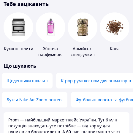
Тебе зацікавить
Кухонні плити
Жіноча
Армійські
Кава
парфумерія
спецсумки і
рюкзаки
Що шукають
Щоденники шкільні
K-pop румі костюм для аніматорів
Бутси Nike Air Zoom рожеві
Футбольні ворота та футбо
Prom — найбільший маркетплейс України. Тут 6 млн
покупців знаходять усе потрібне — від корму для
цуциків до бронежилетів. А 60 тис. підприємців з усієї