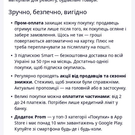
Зручно, безпечно, вигідно
Пром-оплата
захищає кожну покупку: продавець
отримує кошти лише після того, як покупець огляне і
забере замовлення. Щось не так — гроші
повертаються автоматично на картку. Плюс не
треба переплачувати за післяплату на пошті.
З підпискою Smart — безкоштовна доставка по всій
Україні за 50 грн на місяць. Достатньо однієї
покупки, щоб підписка окупилась.
Регулярно проходять
акції від продавців та сезонні
знижки.
Стежимо, щоб знижки були справжніми.
Актуальні пропозиції — на головній або в застосунку.
Великі покупки можна
оплатити частинами
: від 2
до 24 платежів. Потрібен лише кредитний ліміт у
банку.
Додаток Prom
— у топ-3 категорії «Покупки» в App
Store і має понад 10 млн завантажень у Google Play.
Купуйте зі смартфона будь-де і будь-коли.