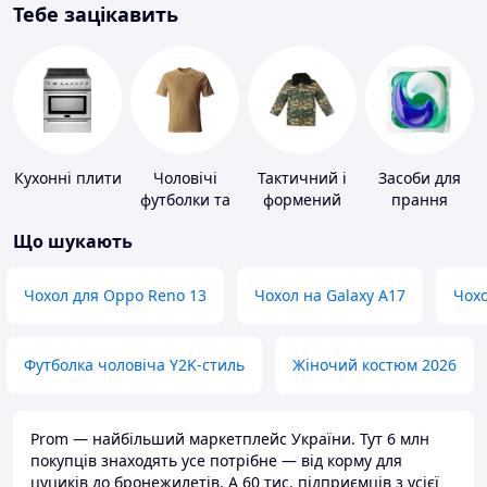
Тебе зацікавить
Кухонні плити
Чоловічі
Тактичний і
Засоби для
футболки та
формений
прання
майки
одяг
Що шукають
Чохол для Oppo Reno 13
Чохол на Galaxy A17
Чохо
Футболка чоловіча Y2K-стиль
Жіночий костюм 2026
Prom — найбільший маркетплейс України. Тут 6 млн
покупців знаходять усе потрібне — від корму для
цуциків до бронежилетів. А 60 тис. підприємців з усієї