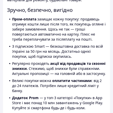
Зручно, безпечно, вигідно
Пром-оплата
захищає кожну покупку: продавець
отримує кошти лише після того, як покупець огляне і
забере замовлення. Щось не так — гроші
повертаються автоматично на картку. Плюс не
треба переплачувати за післяплату на пошті.
З підпискою Smart — безкоштовна доставка по всій
Україні за 50 грн на місяць. Достатньо однієї
покупки, щоб підписка окупилась.
Регулярно проходять
акції від продавців та сезонні
знижки.
Стежимо, щоб знижки були справжніми.
Актуальні пропозиції — на головній або в застосунку.
Великі покупки можна
оплатити частинами
: від 2
до 24 платежів. Потрібен лише кредитний ліміт у
банку.
Додаток Prom
— у топ-3 категорії «Покупки» в App
Store і має понад 10 млн завантажень у Google Play.
Купуйте зі смартфона будь-де і будь-коли.