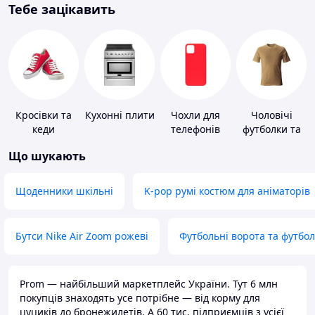
Тебе зацікавить
Кросівки та
Кухонні плити
Чохли для
Чоловічі
кеди
телефонів
футболки та
майки
Що шукають
Щоденники шкільні
K-pop румі костюм для аніматорів
Бутси Nike Air Zoom рожеві
Футбольні ворота та футбо
Prom — найбільший маркетплейс України. Тут 6 млн
покупців знаходять усе потрібне — від корму для
цуциків до бронежилетів. А 60 тис. підприємців з усієї