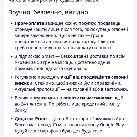
Зручно, безпечно, вигідно
Пром-оплата
захищає кожну покупку: продавець
отримує кошти лише після того, як покупець огляне і
забере замовлення. Щось не так — гроші
повертаються автоматично на картку. Плюс не
треба переплачувати за післяплату на пошті.
З підпискою Smart — безкоштовна доставка по всій
Україні за 50 грн на місяць. Достатньо однієї
покупки, щоб підписка окупилась.
Регулярно проходять
акції від продавців та сезонні
знижки.
Стежимо, щоб знижки були справжніми.
Актуальні пропозиції — на головній або в застосунку.
Великі покупки можна
оплатити частинами
: від 2
до 24 платежів. Потрібен лише кредитний ліміт у
банку.
Додаток Prom
— у топ-3 категорії «Покупки» в App
Store і має понад 10 млн завантажень у Google Play.
Купуйте зі смартфона будь-де і будь-коли.