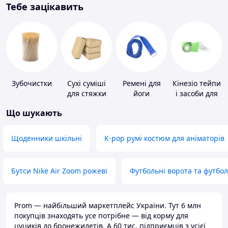
Тебе зацікавить
Зубочистки
Сухі суміші
Ремені для
Кінезіо тейпи
для стяжки
йоги
і засоби для
підлоги
тейпування
Що шукають
Щоденники шкільні
K-pop румі костюм для аніматорів
Бутси Nike Air Zoom рожеві
Футбольні ворота та футбо
Prom — найбільший маркетплейс України. Тут 6 млн
покупців знаходять усе потрібне — від корму для
цуциків до бронежилетів. А 60 тис. підприємців з усієї