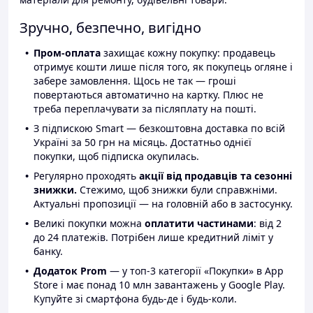
Зручно, безпечно, вигідно
Пром-оплата
захищає кожну покупку: продавець
отримує кошти лише після того, як покупець огляне і
забере замовлення. Щось не так — гроші
повертаються автоматично на картку. Плюс не
треба переплачувати за післяплату на пошті.
З підпискою Smart — безкоштовна доставка по всій
Україні за 50 грн на місяць. Достатньо однієї
покупки, щоб підписка окупилась.
Регулярно проходять
акції від продавців та сезонні
знижки.
Стежимо, щоб знижки були справжніми.
Актуальні пропозиції — на головній або в застосунку.
Великі покупки можна
оплатити частинами
: від 2
до 24 платежів. Потрібен лише кредитний ліміт у
банку.
Додаток Prom
— у топ-3 категорії «Покупки» в App
Store і має понад 10 млн завантажень у Google Play.
Купуйте зі смартфона будь-де і будь-коли.