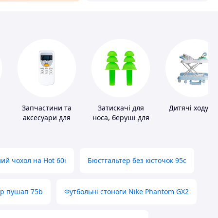
Запчастини та
Затискачі для
Дитячі ходунк
аксесуари для
носа, беруші для
побутових
плавання
кондиціонерів
ий чохол на Hot 60i
Бюстгальтер без кісточок 95с
ер пушап 75b
Футбольні стоноги Nike Phantom GX2