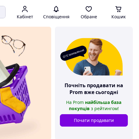
Кабінет
Сповіщення
Обране
Кошик
О! Є замовлення
Почніть продавати на
Prom
вже сьогодні
На
Prom
найбільша база
покупців
з рейтингом
!
Почати продавати