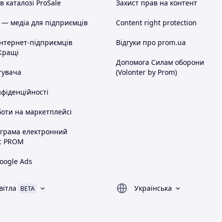
 каталозі ProSale
Захист прав на контент
 — медіа для підприємців
Content right protection
інтернет-підприємців
Відгуки про prom.ua
Кращі
Допомога Силам оборони
тувача
(Volonter by Prom)
нфіденційності
оти на маркетплейсі
ограма електронний
с PROM
oogle Ads
вітла
Українська
BETA