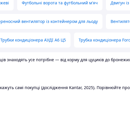
ожеві
Футбольні ворота та футбольний м'яч
Двигун із
реносний вентилятор із контейнером для льоду
Вентилят
Трубки кондиціонера АУДІ А6 Ц5
Трубка кондиціонера Ford
в знаходять усе потрібне — від корму для цуциків до бронежилет
ажуть самі покупці (дослідження Kantar, 2025). Порівнюйте пропо