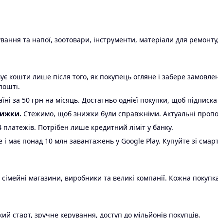
ання та напої, зоотовари, інструменти, матеріали для ремонту,
є кошти лише після того, як покупець огляне і забере замовл
пошті.
ні за 50 грн на місяць. Достатньо однієї покупки, щоб підписка
нижки.
Стежимо, щоб знижки були справжніми. Актуальні пропози
24 платежів. Потрібен лише кредитний ліміт у банку.
e і має понад 10 млн завантажень у Google Play. Купуйте зі смар
 сімейні магазини, виробники та великі компанії. Кожна покупка
ий старт, зручне керування, доступ до мільйонів покупців.