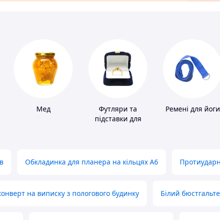
Мед
Футляри та
Ремені для йоги
підставки для
коштовностей
в
Обкладинка для планера на кільцях А6
Протиударн
нверт на виписку з пологового будинку
Білий бюстгальт