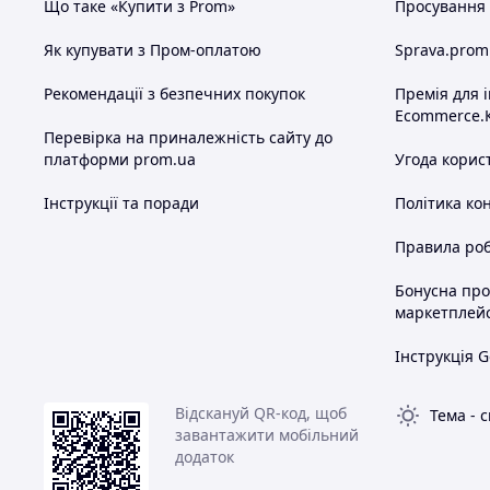
Що таке «Купити з Prom»
Просування в
Як купувати з Пром-оплатою
Sprava.prom
Рекомендації з безпечних покупок
Премія для 
Ecommerce.
Перевірка на приналежність сайту до
платформи prom.ua
Угода корис
Інструкції та поради
Політика ко
Правила роб
Бонусна пр
маркетплей
Інструкція G
Відскануй QR-код, щоб
Тема
-
с
завантажити мобільний
додаток