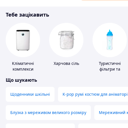
Матеріали для ремонту
Тебе зацікавить
Спорт і відпочинок
Кліматичні
Харчова сіль
Туристичні
комплекси
фільтри та
пігулки для
Що шукають
питної води
Щоденники шкільні
K-pop румі костюм для аніматорі
Блузка з мереживом великого розміру
Мереживний ко