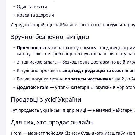
Одяг та взуття
Краса та здоров'я
Серед категорій, що найбільше зростають: продукти харчув
Зручно, безпечно, вигідно
Пром-оплата
захищає кожну покупку: продавець отриму
картку. Плюс не треба переплачувати за післяплату на 
З підпискою Smart — безкоштовна доставка по всій Украї
Регулярно проходять
акції від продавців та сезонні з
Великі покупки можна
оплатити частинами
: від 2 до 
Додаток Prom
— у топ-3 категорії «Покупки» в App Stor
Продавці з усієї України
Тут продають українські підприємці — невеликі майстерні,
Для тих, хто продає онлайн
Prom — маркетплейс для бізнесу будь-якого масштабу. Легк