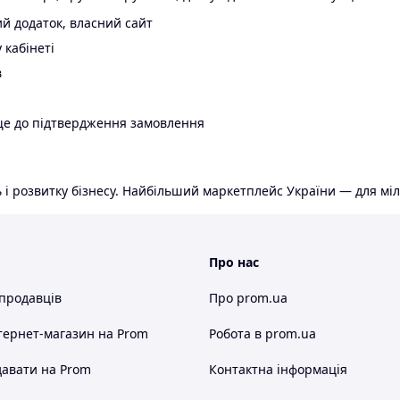
й додаток, власний сайт
 кабінеті
в
ще до підтвердження замовлення
 і розвитку бізнесу. Найбільший маркетплейс України — для міл
Про нас
 продавців
Про prom.ua
тернет-магазин
на Prom
Робота в prom.ua
авати на Prom
Контактна інформація