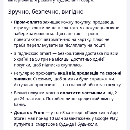
Зручно, безпечно, вигідно
Пром-оплата
захищає кожну покупку: продавець
отримує кошти лише після того, як покупець огляне і
забере замовлення. Щось не так — гроші
повертаються автоматично на картку. Плюс не
треба переплачувати за післяплату на пошті.
З підпискою Smart — безкоштовна доставка по всій
Україні за 50 грн на місяць. Достатньо однієї
покупки, щоб підписка окупилась.
Регулярно проходять
акції від продавців та сезонні
знижки.
Стежимо, щоб знижки були справжніми.
Актуальні пропозиції — на головній або в застосунку.
Великі покупки можна
оплатити частинами
: від 2
до 24 платежів. Потрібен лише кредитний ліміт у
банку.
Додаток Prom
— у топ-3 категорії «Покупки» в App
Store і має понад 10 млн завантажень у Google Play.
Купуйте зі смартфона будь-де і будь-коли.