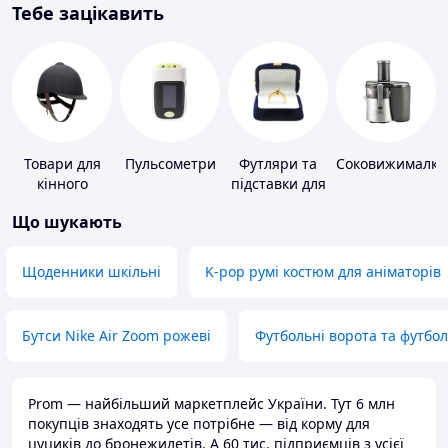
Тебе зацікавить
Товари для
Пульсометри
Футляри та
Соковижималки
кінного
підставки для
спорту
коштовностей
Що шукають
Щоденники шкільні
K-pop румі костюм для аніматорів
Бутси Nike Air Zoom рожеві
Футбольні ворота та футбо
Prom — найбільший маркетплейс України. Тут 6 млн
покупців знаходять усе потрібне — від корму для
цуциків до бронежилетів. А 60 тис. підприємців з усієї