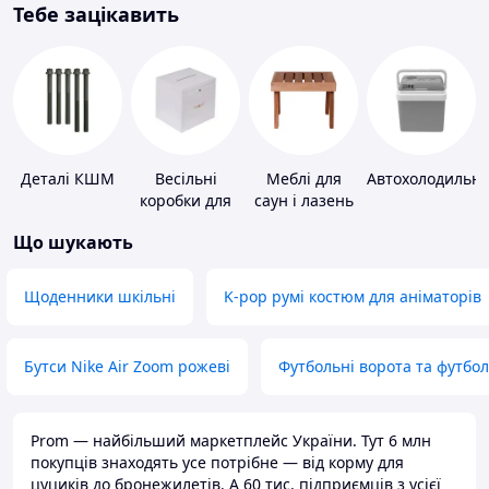
Тебе зацікавить
Деталі КШМ
Весільні
Меблі для
Автохолодильн
коробки для
саун і лазень
грошей
Що шукають
Щоденники шкільні
K-pop румі костюм для аніматорів
Бутси Nike Air Zoom рожеві
Футбольні ворота та футбо
Prom — найбільший маркетплейс України. Тут 6 млн
покупців знаходять усе потрібне — від корму для
цуциків до бронежилетів. А 60 тис. підприємців з усієї