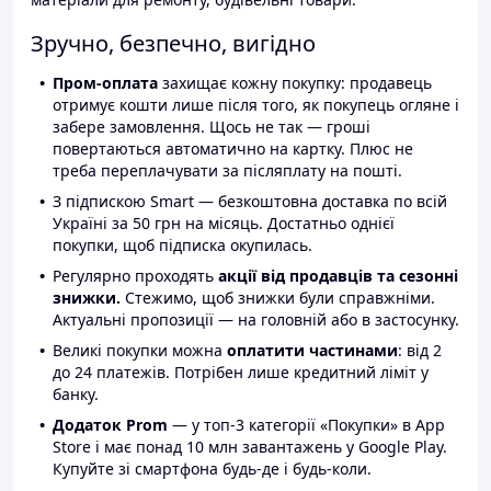
Зручно, безпечно, вигідно
Пром-оплата
захищає кожну покупку: продавець
отримує кошти лише після того, як покупець огляне і
забере замовлення. Щось не так — гроші
повертаються автоматично на картку. Плюс не
треба переплачувати за післяплату на пошті.
З підпискою Smart — безкоштовна доставка по всій
Україні за 50 грн на місяць. Достатньо однієї
покупки, щоб підписка окупилась.
Регулярно проходять
акції від продавців та сезонні
знижки.
Стежимо, щоб знижки були справжніми.
Актуальні пропозиції — на головній або в застосунку.
Великі покупки можна
оплатити частинами
: від 2
до 24 платежів. Потрібен лише кредитний ліміт у
банку.
Додаток Prom
— у топ-3 категорії «Покупки» в App
Store і має понад 10 млн завантажень у Google Play.
Купуйте зі смартфона будь-де і будь-коли.