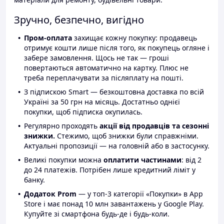
Зручно, безпечно, вигідно
Пром-оплата
захищає кожну покупку: продавець
отримує кошти лише після того, як покупець огляне і
забере замовлення. Щось не так — гроші
повертаються автоматично на картку. Плюс не
треба переплачувати за післяплату на пошті.
З підпискою Smart — безкоштовна доставка по всій
Україні за 50 грн на місяць. Достатньо однієї
покупки, щоб підписка окупилась.
Регулярно проходять
акції від продавців та сезонні
знижки.
Стежимо, щоб знижки були справжніми.
Актуальні пропозиції — на головній або в застосунку.
Великі покупки можна
оплатити частинами
: від 2
до 24 платежів. Потрібен лише кредитний ліміт у
банку.
Додаток Prom
— у топ-3 категорії «Покупки» в App
Store і має понад 10 млн завантажень у Google Play.
Купуйте зі смартфона будь-де і будь-коли.