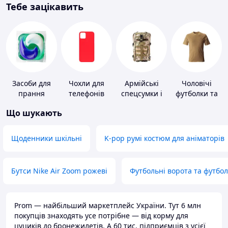
Тебе зацікавить
Засоби для
Чохли для
Армійські
Чоловічі
прання
телефонів
спецсумки і
футболки та
рюкзаки
майки
Що шукають
Щоденники шкільні
K-pop румі костюм для аніматорів
Бутси Nike Air Zoom рожеві
Футбольні ворота та футбо
Prom — найбільший маркетплейс України. Тут 6 млн
покупців знаходять усе потрібне — від корму для
цуциків до бронежилетів. А 60 тис. підприємців з усієї