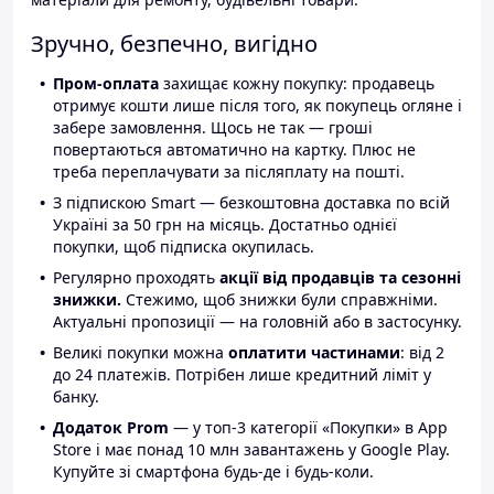
Зручно, безпечно, вигідно
Пром-оплата
захищає кожну покупку: продавець
отримує кошти лише після того, як покупець огляне і
забере замовлення. Щось не так — гроші
повертаються автоматично на картку. Плюс не
треба переплачувати за післяплату на пошті.
З підпискою Smart — безкоштовна доставка по всій
Україні за 50 грн на місяць. Достатньо однієї
покупки, щоб підписка окупилась.
Регулярно проходять
акції від продавців та сезонні
знижки.
Стежимо, щоб знижки були справжніми.
Актуальні пропозиції — на головній або в застосунку.
Великі покупки можна
оплатити частинами
: від 2
до 24 платежів. Потрібен лише кредитний ліміт у
банку.
Додаток Prom
— у топ-3 категорії «Покупки» в App
Store і має понад 10 млн завантажень у Google Play.
Купуйте зі смартфона будь-де і будь-коли.