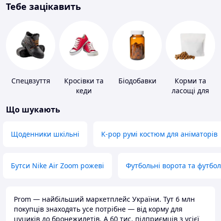
Тебе зацікавить
Спецвзуття
Кросівки та
Біодобавки
Корми та
кеди
ласощі для
домашніх
Що шукають
тварин і
птахів
Щоденники шкільні
K-pop румі костюм для аніматорів
Бутси Nike Air Zoom рожеві
Футбольні ворота та футбо
Prom — найбільший маркетплейс України. Тут 6 млн
покупців знаходять усе потрібне — від корму для
цуциків до бронежилетів. А 60 тис. підприємців з усієї