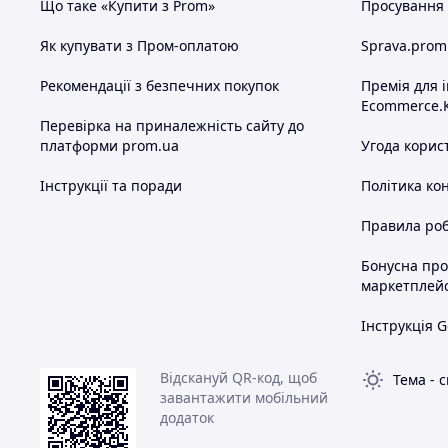
Що таке «Купити з Prom»
Просування в
Як купувати з Пром-оплатою
Sprava.prom
Рекомендації з безпечних покупок
Премія для 
Ecommerce.
Перевірка на приналежність сайту до
платформи prom.ua
Угода корис
Інструкції та поради
Політика ко
Правила роб
Бонусна пр
маркетплей
Інструкція G
Відскануй QR-код, щоб
Тема
-
с
завантажити мобільний
додаток