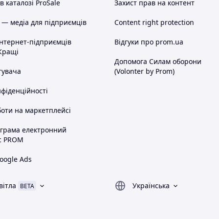
 каталозі ProSale
Захист прав на контент
 — медіа для підприємців
Content right protection
інтернет-підприємців
Відгуки про prom.ua
Кращі
Допомога Силам оборони
тувача
(Volonter by Prom)
нфіденційності
оти на маркетплейсі
ограма електронний
с PROM
oogle Ads
вітла
Українська
BETA