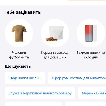
Матеріали для ремонту
Тебе зацікавить
Спорт і відпочинок
Чоловічі
Корми та ласощі
Захисні плівки та
футболки та
для домашніх
скло для
майки
тварин і птахів
портативних
Що шукають
пристроїв
Щоденники шкільні
K-pop румі костюм для аніматорі
Блузка з мереживом великого розміру
Мереживний ко