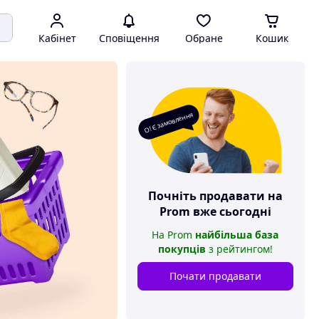
Кабінет
Сповіщення
Обране
Кошик
О! Є замовлення
Почніть продавати на
Prom
вже сьогодні
На
Prom
найбільша база
покупців
з рейтингом
!
Почати продавати