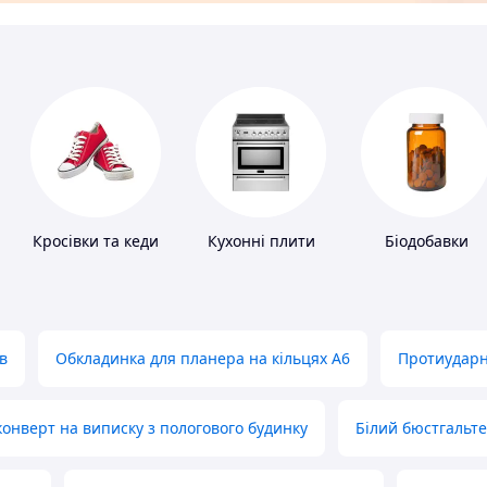
Кросівки та кеди
Кухонні плити
Біодобавки
в
Обкладинка для планера на кільцях А6
Протиударн
нверт на виписку з пологового будинку
Білий бюстгальт