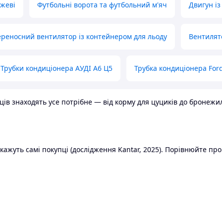
ожеві
Футбольні ворота та футбольний м'яч
Двигун із
реносний вентилятор із контейнером для льоду
Вентилят
Трубки кондиціонера АУДІ А6 Ц5
Трубка кондиціонера Ford
в знаходять усе потрібне — від корму для цуциків до бронежилет
ажуть самі покупці (дослідження Kantar, 2025). Порівнюйте пропо