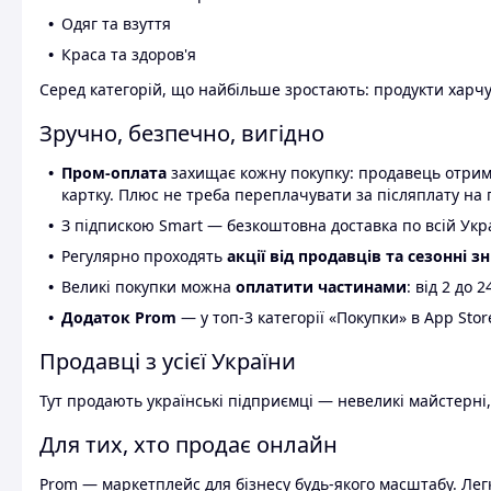
Одяг та взуття
Краса та здоров'я
Серед категорій, що найбільше зростають: продукти харчув
Зручно, безпечно, вигідно
Пром-оплата
захищає кожну покупку: продавець отриму
картку. Плюс не треба переплачувати за післяплату на 
З підпискою Smart — безкоштовна доставка по всій Украї
Регулярно проходять
акції від продавців та сезонні з
Великі покупки можна
оплатити частинами
: від 2 до 
Додаток Prom
— у топ-3 категорії «Покупки» в App Stor
Продавці з усієї України
Тут продають українські підприємці — невеликі майстерні,
Для тих, хто продає онлайн
Prom — маркетплейс для бізнесу будь-якого масштабу. Легк