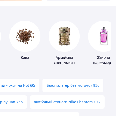
Кава
Армійські
Жіноча
спецсумки і
парфумерія
рюкзаки
ий чохол на Hot 60i
Бюстгальтер без кісточок 95с
ер пушап 75b
Футбольні стоноги Nike Phantom GX2