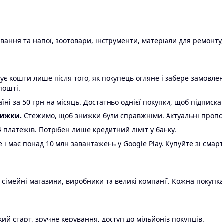
ання та напої, зоотовари, інструменти, матеріали для ремонту,
є кошти лише після того, як покупець огляне і забере замовл
пошті.
ні за 50 грн на місяць. Достатньо однієї покупки, щоб підписка
нижки.
Стежимо, щоб знижки були справжніми. Актуальні пропози
24 платежів. Потрібен лише кредитний ліміт у банку.
e і має понад 10 млн завантажень у Google Play. Купуйте зі смар
 сімейні магазини, виробники та великі компанії. Кожна покупка
ий старт, зручне керування, доступ до мільйонів покупців.