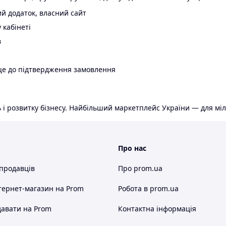
й додаток, власний сайт
 кабінеті
в
ще до підтвердження замовлення
 і розвитку бізнесу. Найбільший маркетплейс України — для міл
Про нас
 продавців
Про prom.ua
тернет-магазин
на Prom
Робота в prom.ua
авати на Prom
Контактна інформація