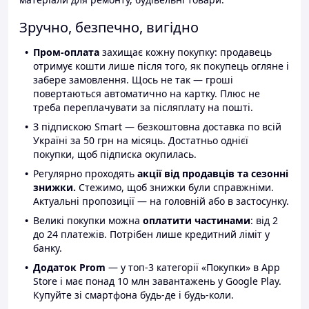
Зручно, безпечно, вигідно
Пром-оплата
захищає кожну покупку: продавець
отримує кошти лише після того, як покупець огляне і
забере замовлення. Щось не так — гроші
повертаються автоматично на картку. Плюс не
треба переплачувати за післяплату на пошті.
З підпискою Smart — безкоштовна доставка по всій
Україні за 50 грн на місяць. Достатньо однієї
покупки, щоб підписка окупилась.
Регулярно проходять
акції від продавців та сезонні
знижки.
Стежимо, щоб знижки були справжніми.
Актуальні пропозиції — на головній або в застосунку.
Великі покупки можна
оплатити частинами
: від 2
до 24 платежів. Потрібен лише кредитний ліміт у
банку.
Додаток Prom
— у топ-3 категорії «Покупки» в App
Store і має понад 10 млн завантажень у Google Play.
Купуйте зі смартфона будь-де і будь-коли.