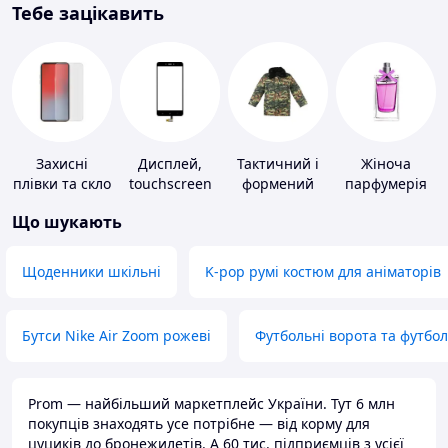
Тебе зацікавить
Захисні
Дисплей,
Тактичний і
Жіноча
плівки та скло
touchscreen
формений
парфумерія
для
для телефонів
одяг
Що шукають
портативних
пристроїв
Щоденники шкільні
K-pop румі костюм для аніматорів
Бутси Nike Air Zoom рожеві
Футбольні ворота та футбо
Prom — найбільший маркетплейс України. Тут 6 млн
покупців знаходять усе потрібне — від корму для
цуциків до бронежилетів. А 60 тис. підприємців з усієї