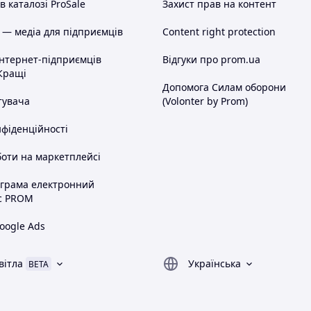
 каталозі ProSale
Захист прав на контент
 — медіа для підприємців
Content right protection
інтернет-підприємців
Відгуки про prom.ua
Кращі
Допомога Силам оборони
тувача
(Volonter by Prom)
нфіденційності
оти на маркетплейсі
ограма електронний
с PROM
oogle Ads
вітла
Українська
BETA