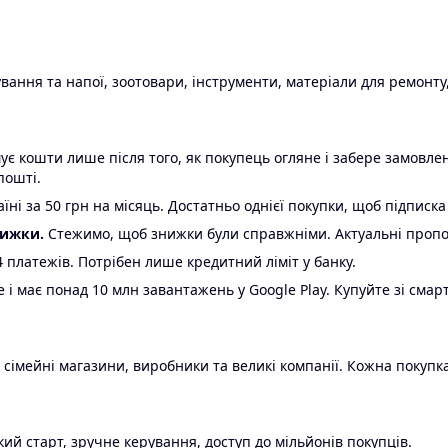
ання та напої, зоотовари, інструменти, матеріали для ремонту,
є кошти лише після того, як покупець огляне і забере замовл
пошті.
ні за 50 грн на місяць. Достатньо однієї покупки, щоб підписка
нижки.
Стежимо, щоб знижки були справжніми. Актуальні пропози
24 платежів. Потрібен лише кредитний ліміт у банку.
e і має понад 10 млн завантажень у Google Play. Купуйте зі смар
 сімейні магазини, виробники та великі компанії. Кожна покупка
ий старт, зручне керування, доступ до мільйонів покупців.