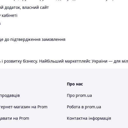
й додаток, власний сайт
 кабінеті
в
ще до підтвердження замовлення
 і розвитку бізнесу. Найбільший маркетплейс України — для міл
Про нас
 продавців
Про prom.ua
тернет-магазин
на Prom
Робота в prom.ua
авати на Prom
Контактна інформація