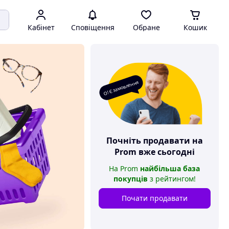
Кабінет
Сповіщення
Обране
Кошик
О! Є замовлення
Почніть продавати на
Prom
вже сьогодні
На
Prom
найбільша база
покупців
з рейтингом
!
Почати продавати