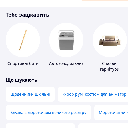
Матеріали для ремонту
Тебе зацікавить
Спорт і відпочинок
Спортивні бити
Автохолодильники
Спальні
гарнітури
Що шукають
Щоденники шкільні
K-pop румі костюм для аніматорі
Блузка з мереживом великого розміру
Мереживний ко