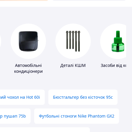
Автомобільні
Деталі КШМ
Засоби від ком
кондиціонери
ий чохол на Hot 60i
Бюстгальтер без кісточок 95с
ер пушап 75b
Футбольні стоноги Nike Phantom GX2