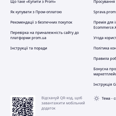
Що таке «Купити з Prom»
Просування в
Як купувати з Пром-оплатою
Sprava.prom
Рекомендації з безпечних покупок
Премія для 
Ecommerce.
Перевірка на приналежність сайту до
платформи prom.ua
Угода корис
Інструкції та поради
Політика ко
Правила роб
Бонусна пр
маркетплей
Інструкція G
Відскануй QR-код, щоб
Тема
-
с
завантажити мобільний
додаток