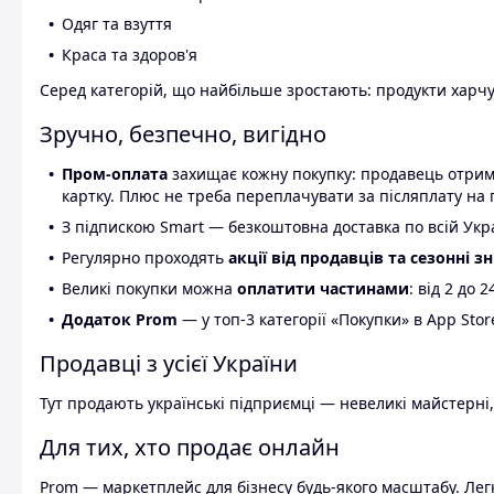
Одяг та взуття
Краса та здоров'я
Серед категорій, що найбільше зростають: продукти харчув
Зручно, безпечно, вигідно
Пром-оплата
захищає кожну покупку: продавець отриму
картку. Плюс не треба переплачувати за післяплату на 
З підпискою Smart — безкоштовна доставка по всій Украї
Регулярно проходять
акції від продавців та сезонні з
Великі покупки можна
оплатити частинами
: від 2 до 
Додаток Prom
— у топ-3 категорії «Покупки» в App Stor
Продавці з усієї України
Тут продають українські підприємці — невеликі майстерні,
Для тих, хто продає онлайн
Prom — маркетплейс для бізнесу будь-якого масштабу. Легк