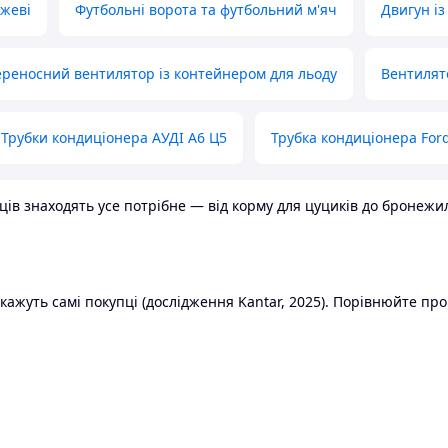
ожеві
Футбольні ворота та футбольний м'яч
Двигун із
реносний вентилятор із контейнером для льоду
Вентилят
Трубки кондиціонера АУДІ А6 Ц5
Трубка кондиціонера Ford
в знаходять усе потрібне — від корму для цуциків до бронежилет
ажуть самі покупці (дослідження Kantar, 2025). Порівнюйте пропо