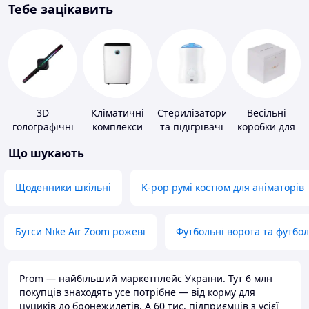
Тебе зацікавить
3D
Кліматичні
Стерилізатори
Весільні
голографічні
комплекси
та підігрівачі
коробки для
пристрої
для дитячого
грошей
Що шукають
харчування
Щоденники шкільні
K-pop румі костюм для аніматорів
Бутси Nike Air Zoom рожеві
Футбольні ворота та футбо
Prom — найбільший маркетплейс України. Тут 6 млн
покупців знаходять усе потрібне — від корму для
цуциків до бронежилетів. А 60 тис. підприємців з усієї