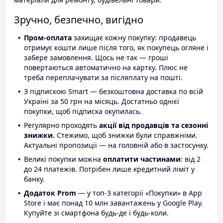
Зручно, безпечно, вигідно
Пром-оплата
захищає кожну покупку: продавець
отримує кошти лише після того, як покупець огляне і
забере замовлення. Щось не так — гроші
повертаються автоматично на картку. Плюс не
треба переплачувати за післяплату на пошті.
З підпискою Smart — безкоштовна доставка по всій
Україні за 50 грн на місяць. Достатньо однієї
покупки, щоб підписка окупилась.
Регулярно проходять
акції від продавців та сезонні
знижки.
Стежимо, щоб знижки були справжніми.
Актуальні пропозиції — на головній або в застосунку.
Великі покупки можна
оплатити частинами
: від 2
до 24 платежів. Потрібен лише кредитний ліміт у
банку.
Додаток Prom
— у топ-3 категорії «Покупки» в App
Store і має понад 10 млн завантажень у Google Play.
Купуйте зі смартфона будь-де і будь-коли.