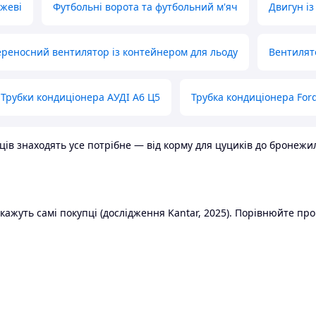
ожеві
Футбольні ворота та футбольний м'яч
Двигун із
реносний вентилятор із контейнером для льоду
Вентилят
Трубки кондиціонера АУДІ А6 Ц5
Трубка кондиціонера Ford
в знаходять усе потрібне — від корму для цуциків до бронежилет
ажуть самі покупці (дослідження Kantar, 2025). Порівнюйте пропо