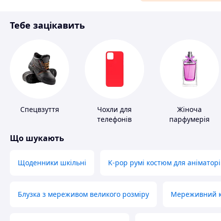
Матеріали для ремонту
Тебе зацікавить
Спорт і відпочинок
Спецвзуття
Чохли для
Жіноча
телефонів
парфумерія
Що шукають
Щоденники шкільні
K-pop румі костюм для аніматорі
Блузка з мереживом великого розміру
Мереживний ко