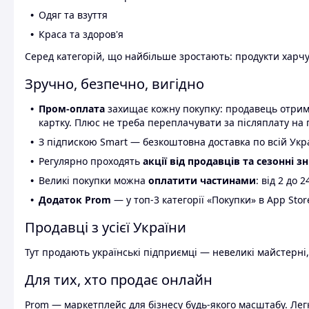
Одяг та взуття
Краса та здоров'я
Серед категорій, що найбільше зростають: продукти харчув
Зручно, безпечно, вигідно
Пром-оплата
захищає кожну покупку: продавець отриму
картку. Плюс не треба переплачувати за післяплату на 
З підпискою Smart — безкоштовна доставка по всій Украї
Регулярно проходять
акції від продавців та сезонні з
Великі покупки можна
оплатити частинами
: від 2 до 
Додаток Prom
— у топ-3 категорії «Покупки» в App Stor
Продавці з усієї України
Тут продають українські підприємці — невеликі майстерні,
Для тих, хто продає онлайн
Prom — маркетплейс для бізнесу будь-якого масштабу. Легк