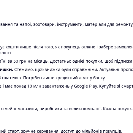
ання та напої, зоотовари, інструменти, матеріали для ремонту,
є кошти лише після того, як покупець огляне і забере замовл
пошті.
ні за 50 грн на місяць. Достатньо однієї покупки, щоб підписка
нижки.
Стежимо, щоб знижки були справжніми. Актуальні пропози
24 платежів. Потрібен лише кредитний ліміт у банку.
e і має понад 10 млн завантажень у Google Play. Купуйте зі смар
 сімейні магазини, виробники та великі компанії. Кожна покупка
ий старт, зручне керування, доступ до мільйонів покупців.