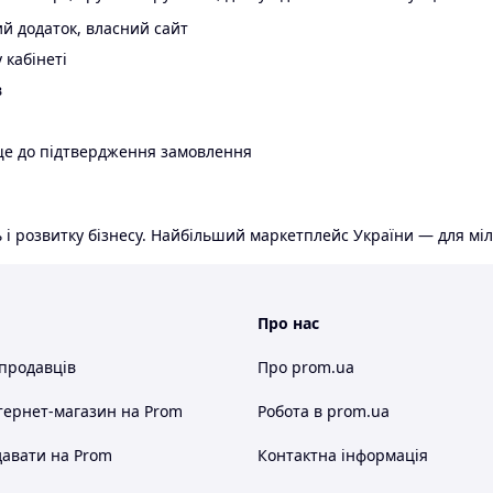
й додаток, власний сайт
 кабінеті
в
ще до підтвердження замовлення
 і розвитку бізнесу. Найбільший маркетплейс України — для міл
Про нас
 продавців
Про prom.ua
тернет-магазин
на Prom
Робота в prom.ua
авати на Prom
Контактна інформація