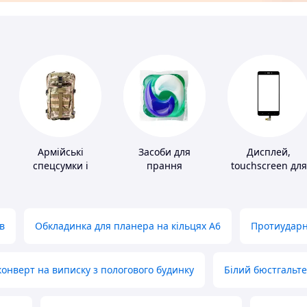
Армійські
Засоби для
Дисплей,
спецсумки і
прання
touchscreen для
рюкзаки
телефонів
в
Обкладинка для планера на кільцях А6
Протиударн
нверт на виписку з пологового будинку
Білий бюстгальт