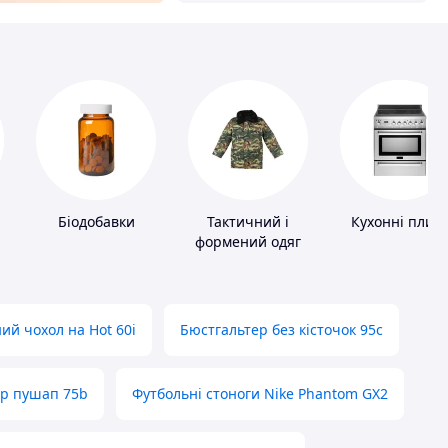
Біодобавки
Тактичний і
Кухонні плит
формений одяг
ий чохол на Hot 60i
Бюстгальтер без кісточок 95с
ер пушап 75b
Футбольні стоноги Nike Phantom GX2