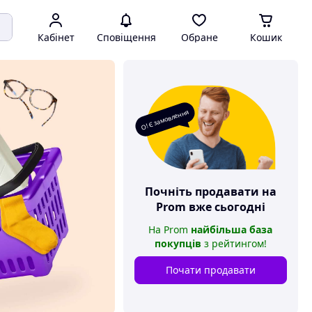
Кабінет
Сповіщення
Обране
Кошик
О! Є замовлення
Почніть продавати на
Prom
вже сьогодні
На
Prom
найбільша база
покупців
з рейтингом
!
Почати продавати