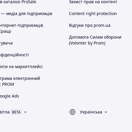
 каталозі ProSale
Захист прав на контент
 — медіа для підприємців
Content right protection
інтернет-підприємців
Відгуки про prom.ua
Кращі
Допомога Силам оборони
тувача
(Volonter by Prom)
нфіденційності
оти на маркетплейсі
ограма електронний
с PROM
oogle Ads
вітла
Українська
BETA