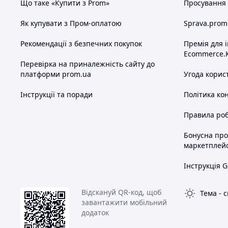
Що таке «Купити з Prom»
Просування в
Як купувати з Пром-оплатою
Sprava.prom
Рекомендації з безпечних покупок
Премія для 
Ecommerce.
Перевірка на приналежність сайту до
платформи prom.ua
Угода корис
Інструкції та поради
Політика ко
Правила роб
Бонусна пр
маркетплей
Інструкція G
Відскануй QR-код, щоб
Тема
-
с
завантажити мобільний
додаток