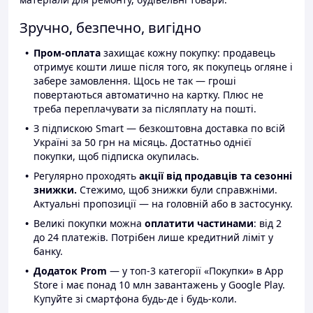
Зручно, безпечно, вигідно
Пром-оплата
захищає кожну покупку: продавець
отримує кошти лише після того, як покупець огляне і
забере замовлення. Щось не так — гроші
повертаються автоматично на картку. Плюс не
треба переплачувати за післяплату на пошті.
З підпискою Smart — безкоштовна доставка по всій
Україні за 50 грн на місяць. Достатньо однієї
покупки, щоб підписка окупилась.
Регулярно проходять
акції від продавців та сезонні
знижки.
Стежимо, щоб знижки були справжніми.
Актуальні пропозиції — на головній або в застосунку.
Великі покупки можна
оплатити частинами
: від 2
до 24 платежів. Потрібен лише кредитний ліміт у
банку.
Додаток Prom
— у топ-3 категорії «Покупки» в App
Store і має понад 10 млн завантажень у Google Play.
Купуйте зі смартфона будь-де і будь-коли.