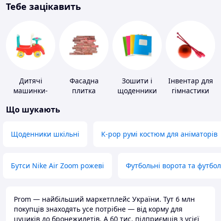
Тебе зацікавить
Дитячі
Фасадна
Зошити і
Інвентар для
машинки-
плитка
щоденники
гімнастики
каталки
Що шукають
Щоденники шкільні
K-pop румі костюм для аніматорів
Бутси Nike Air Zoom рожеві
Футбольні ворота та футбо
Prom — найбільший маркетплейс України. Тут 6 млн
покупців знаходять усе потрібне — від корму для
цуциків до бронежилетів. А 60 тис. підприємців з усієї