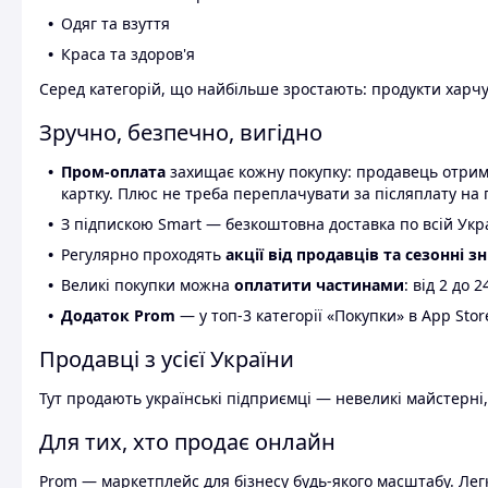
Одяг та взуття
Краса та здоров'я
Серед категорій, що найбільше зростають: продукти харчув
Зручно, безпечно, вигідно
Пром-оплата
захищає кожну покупку: продавець отриму
картку. Плюс не треба переплачувати за післяплату на 
З підпискою Smart — безкоштовна доставка по всій Украї
Регулярно проходять
акції від продавців та сезонні з
Великі покупки можна
оплатити частинами
: від 2 до 
Додаток Prom
— у топ-3 категорії «Покупки» в App Stor
Продавці з усієї України
Тут продають українські підприємці — невеликі майстерні,
Для тих, хто продає онлайн
Prom — маркетплейс для бізнесу будь-якого масштабу. Легк