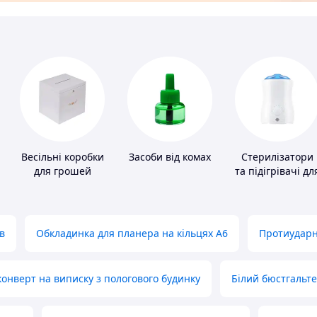
Весільні коробки
Засоби від комах
Стерилізатори
для грошей
та підігрівачі дл
дитячого
харчування
в
Обкладинка для планера на кільцях А6
Протиударн
нверт на виписку з пологового будинку
Білий бюстгальт