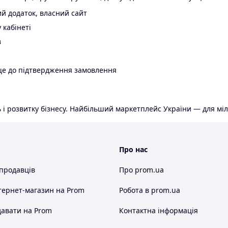
й додаток, власний сайт
 кабінеті
в
ще до підтвердження замовлення
 і розвитку бізнесу. Найбільший маркетплейс України — для міл
Про нас
 продавців
Про prom.ua
тернет-магазин
на Prom
Робота в prom.ua
авати на Prom
Контактна інформація