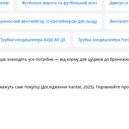
ожеві
Футбольні ворота та футбольний м'яч
Двигун із
реносний вентилятор із контейнером для льоду
Вентилят
Трубки кондиціонера АУДІ А6 Ц5
Трубка кондиціонера Ford
в знаходять усе потрібне — від корму для цуциків до бронежилет
ажуть самі покупці (дослідження Kantar, 2025). Порівнюйте пропо