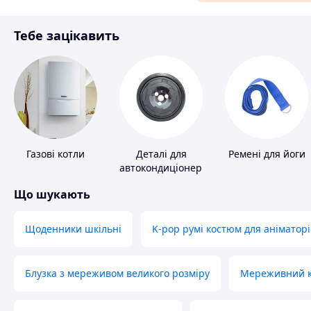
Матеріали для ремонту
Тебе зацікавить
Спорт і відпочинок
Газові котли
Деталі для
Ремені для йоги
автокондиціонерів
Що шукають
Щоденники шкільні
K-pop румі костюм для аніматорі
Блузка з мереживом великого розміру
Мереживний ко