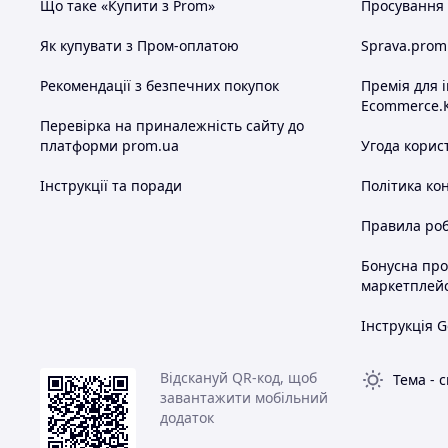
Що таке «Купити з Prom»
Просування в
Як купувати з Пром-оплатою
Sprava.prom
Рекомендації з безпечних покупок
Премія для 
Ecommerce.
Перевірка на приналежність сайту до
платформи prom.ua
Угода корис
Інструкції та поради
Політика ко
Правила роб
Бонусна пр
маркетплей
Інструкція G
Відскануй QR-код, щоб
Тема
-
с
завантажити мобільний
додаток