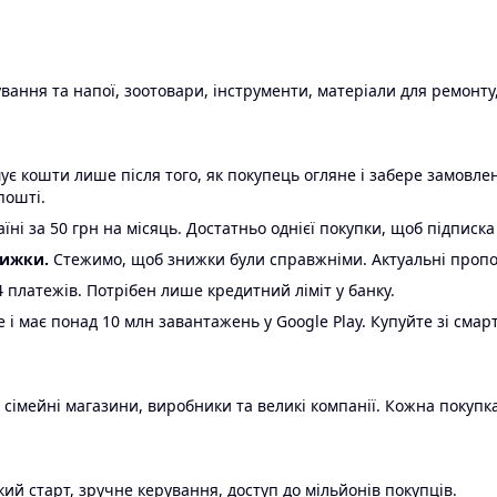
ання та напої, зоотовари, інструменти, матеріали для ремонту,
є кошти лише після того, як покупець огляне і забере замовл
пошті.
ні за 50 грн на місяць. Достатньо однієї покупки, щоб підписка
нижки.
Стежимо, щоб знижки були справжніми. Актуальні пропози
24 платежів. Потрібен лише кредитний ліміт у банку.
e і має понад 10 млн завантажень у Google Play. Купуйте зі смар
 сімейні магазини, виробники та великі компанії. Кожна покупка
ий старт, зручне керування, доступ до мільйонів покупців.