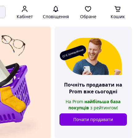
Кабінет
Сповіщення
Обране
Кошик
О! Є замовлення
Почніть продавати на
Prom
вже сьогодні
На
Prom
найбільша база
покупців
з рейтингом
!
Почати продавати