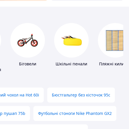
Біговели
Шкільні пенали
Пляжні килим
я
ий чохол на Hot 60i
Бюстгальтер без кісточок 95с
ер пушап 75b
Футбольні стоноги Nike Phantom GX2