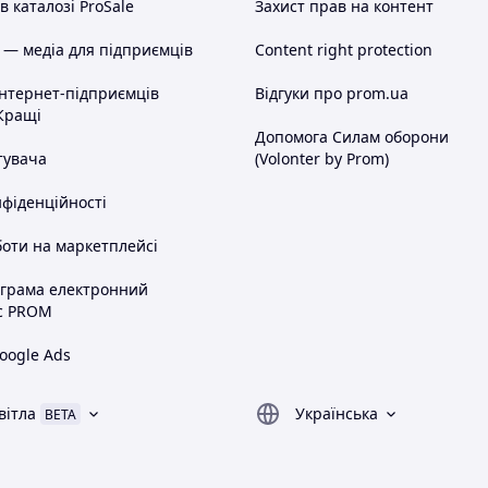
 каталозі ProSale
Захист прав на контент
 — медіа для підприємців
Content right protection
інтернет-підприємців
Відгуки про prom.ua
Кращі
Допомога Силам оборони
тувача
(Volonter by Prom)
нфіденційності
оти на маркетплейсі
ограма електронний
с PROM
oogle Ads
вітла
Українська
BETA