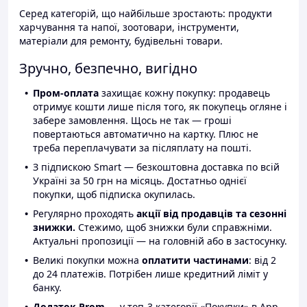
Серед категорій, що найбільше зростають: продукти
харчування та напої, зоотовари, інструменти,
матеріали для ремонту, будівельні товари.
Зручно, безпечно, вигідно
Пром-оплата
захищає кожну покупку: продавець
отримує кошти лише після того, як покупець огляне і
забере замовлення. Щось не так — гроші
повертаються автоматично на картку. Плюс не
треба переплачувати за післяплату на пошті.
З підпискою Smart — безкоштовна доставка по всій
Україні за 50 грн на місяць. Достатньо однієї
покупки, щоб підписка окупилась.
Регулярно проходять
акції від продавців та сезонні
знижки.
Стежимо, щоб знижки були справжніми.
Актуальні пропозиції — на головній або в застосунку.
Великі покупки можна
оплатити частинами
: від 2
до 24 платежів. Потрібен лише кредитний ліміт у
банку.
Додаток Prom
— у топ-3 категорії «Покупки» в App