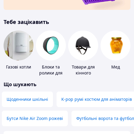
Тебе зацікавить
Газові котли
Блоки та
Товари для
Мед
ролики для
кінного
йоги
спорту
Що шукають
Щоденники шкільні
K-pop румі костюм для аніматорів
Бутси Nike Air Zoom рожеві
Футбольні ворота та футбо