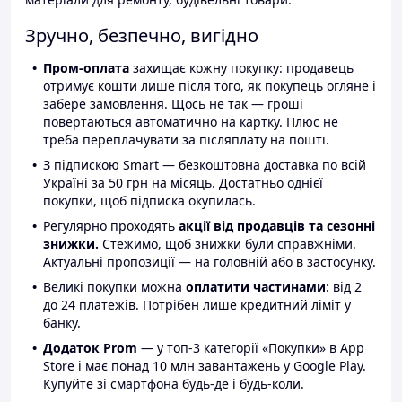
Зручно, безпечно, вигідно
Пром-оплата
захищає кожну покупку: продавець
отримує кошти лише після того, як покупець огляне і
забере замовлення. Щось не так — гроші
повертаються автоматично на картку. Плюс не
треба переплачувати за післяплату на пошті.
З підпискою Smart — безкоштовна доставка по всій
Україні за 50 грн на місяць. Достатньо однієї
покупки, щоб підписка окупилась.
Регулярно проходять
акції від продавців та сезонні
знижки.
Стежимо, щоб знижки були справжніми.
Актуальні пропозиції — на головній або в застосунку.
Великі покупки можна
оплатити частинами
: від 2
до 24 платежів. Потрібен лише кредитний ліміт у
банку.
Додаток Prom
— у топ-3 категорії «Покупки» в App
Store і має понад 10 млн завантажень у Google Play.
Купуйте зі смартфона будь-де і будь-коли.