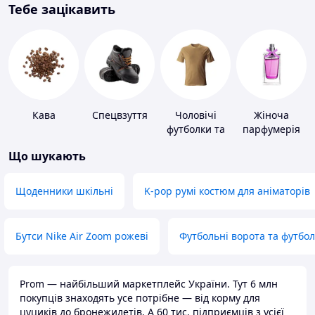
Тебе зацікавить
Кава
Спецвзуття
Чоловічі
Жіноча
футболки та
парфумерія
майки
Що шукають
Щоденники шкільні
K-pop румі костюм для аніматорів
Бутси Nike Air Zoom рожеві
Футбольні ворота та футбо
Prom — найбільший маркетплейс України. Тут 6 млн
покупців знаходять усе потрібне — від корму для
цуциків до бронежилетів. А 60 тис. підприємців з усієї