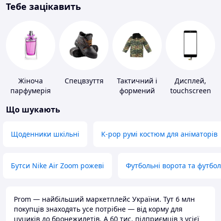
Тебе зацікавить
Жіноча
Спецвзуття
Тактичний і
Дисплей,
парфумерія
формений
touchscreen
одяг
для телефонів
Що шукають
Щоденники шкільні
K-pop румі костюм для аніматорів
Бутси Nike Air Zoom рожеві
Футбольні ворота та футбо
Prom — найбільший маркетплейс України. Тут 6 млн
покупців знаходять усе потрібне — від корму для
цуциків до бронежилетів. А 60 тис. підприємців з усієї