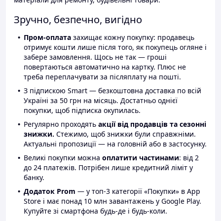
Зручно, безпечно, вигідно
Пром-оплата
захищає кожну покупку: продавець
отримує кошти лише після того, як покупець огляне і
забере замовлення. Щось не так — гроші
повертаються автоматично на картку. Плюс не
треба переплачувати за післяплату на пошті.
З підпискою Smart — безкоштовна доставка по всій
Україні за 50 грн на місяць. Достатньо однієї
покупки, щоб підписка окупилась.
Регулярно проходять
акції від продавців та сезонні
знижки.
Стежимо, щоб знижки були справжніми.
Актуальні пропозиції — на головній або в застосунку.
Великі покупки можна
оплатити частинами
: від 2
до 24 платежів. Потрібен лише кредитний ліміт у
банку.
Додаток Prom
— у топ-3 категорії «Покупки» в App
Store і має понад 10 млн завантажень у Google Play.
Купуйте зі смартфона будь-де і будь-коли.