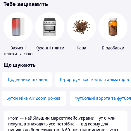
Тебе зацікавить
Захисні
Кухонні плити
Кава
Біодобавки
плівки та скло
для
Що шукають
портативних
пристроїв
Щоденники шкільні
K-pop румі костюм для аніматорів
Бутси Nike Air Zoom рожеві
Футбольні ворота та футбо
Prom — найбільший маркетплейс України. Тут 6 млн
покупців знаходять усе потрібне — від корму для
цуциків до бронежилетів. А 60 тис. підприємців з усієї