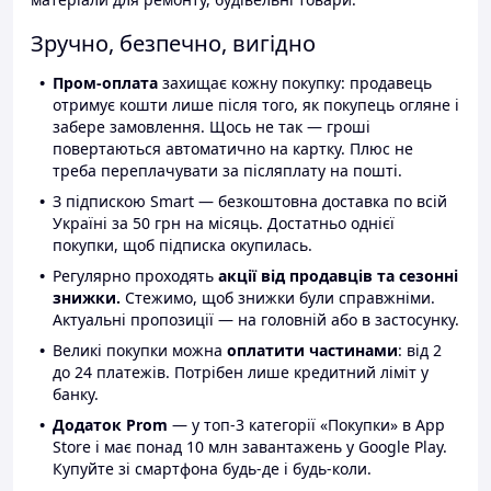
Зручно, безпечно, вигідно
Пром-оплата
захищає кожну покупку: продавець
отримує кошти лише після того, як покупець огляне і
забере замовлення. Щось не так — гроші
повертаються автоматично на картку. Плюс не
треба переплачувати за післяплату на пошті.
З підпискою Smart — безкоштовна доставка по всій
Україні за 50 грн на місяць. Достатньо однієї
покупки, щоб підписка окупилась.
Регулярно проходять
акції від продавців та сезонні
знижки.
Стежимо, щоб знижки були справжніми.
Актуальні пропозиції — на головній або в застосунку.
Великі покупки можна
оплатити частинами
: від 2
до 24 платежів. Потрібен лише кредитний ліміт у
банку.
Додаток Prom
— у топ-3 категорії «Покупки» в App
Store і має понад 10 млн завантажень у Google Play.
Купуйте зі смартфона будь-де і будь-коли.