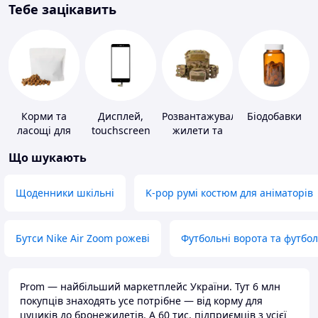
Тебе зацікавить
Корми та
Дисплей,
Розвантажувальні
Біодобавки
ласощі для
touchscreen
жилети та
домашніх
для телефонів
плитоноски
Що шукають
тварин і
без плит
птахів
Щоденники шкільні
K-pop румі костюм для аніматорів
Бутси Nike Air Zoom рожеві
Футбольні ворота та футбо
Prom — найбільший маркетплейс України. Тут 6 млн
покупців знаходять усе потрібне — від корму для
цуциків до бронежилетів. А 60 тис. підприємців з усієї