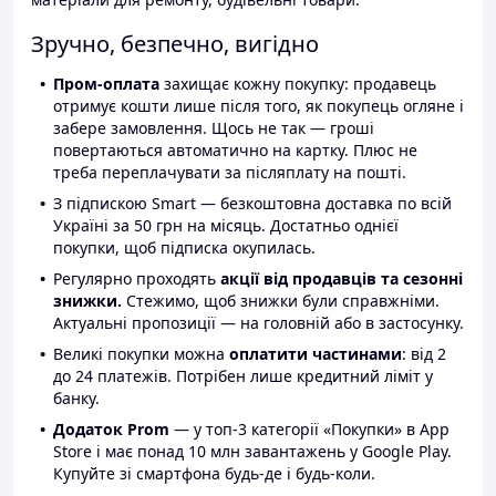
Зручно, безпечно, вигідно
Пром-оплата
захищає кожну покупку: продавець
отримує кошти лише після того, як покупець огляне і
забере замовлення. Щось не так — гроші
повертаються автоматично на картку. Плюс не
треба переплачувати за післяплату на пошті.
З підпискою Smart — безкоштовна доставка по всій
Україні за 50 грн на місяць. Достатньо однієї
покупки, щоб підписка окупилась.
Регулярно проходять
акції від продавців та сезонні
знижки.
Стежимо, щоб знижки були справжніми.
Актуальні пропозиції — на головній або в застосунку.
Великі покупки можна
оплатити частинами
: від 2
до 24 платежів. Потрібен лише кредитний ліміт у
банку.
Додаток Prom
— у топ-3 категорії «Покупки» в App
Store і має понад 10 млн завантажень у Google Play.
Купуйте зі смартфона будь-де і будь-коли.