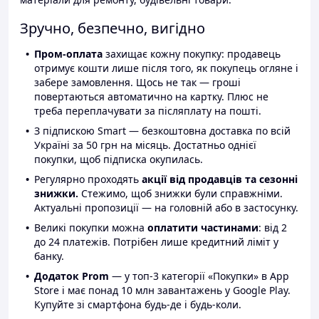
Зручно, безпечно, вигідно
Пром-оплата
захищає кожну покупку: продавець
отримує кошти лише після того, як покупець огляне і
забере замовлення. Щось не так — гроші
повертаються автоматично на картку. Плюс не
треба переплачувати за післяплату на пошті.
З підпискою Smart — безкоштовна доставка по всій
Україні за 50 грн на місяць. Достатньо однієї
покупки, щоб підписка окупилась.
Регулярно проходять
акції від продавців та сезонні
знижки.
Стежимо, щоб знижки були справжніми.
Актуальні пропозиції — на головній або в застосунку.
Великі покупки можна
оплатити частинами
: від 2
до 24 платежів. Потрібен лише кредитний ліміт у
банку.
Додаток Prom
— у топ-3 категорії «Покупки» в App
Store і має понад 10 млн завантажень у Google Play.
Купуйте зі смартфона будь-де і будь-коли.