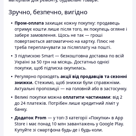
Зручно, безпечно, вигідно
Пром-оплата
захищає кожну покупку: продавець
отримує кошти лише після того, як покупець огляне і
забере замовлення. Щось не так — гроші
повертаються автоматично на картку. Плюс не
треба переплачувати за післяплату на пошті.
З підпискою Smart — безкоштовна доставка по всій
Україні за 50 грн на місяць. Достатньо однієї
покупки, щоб підписка окупилась.
Регулярно проходять
акції від продавців та сезонні
знижки.
Стежимо, щоб знижки були справжніми.
Актуальні пропозиції — на головній або в застосунку.
Великі покупки можна
оплатити частинами
: від 2
до 24 платежів. Потрібен лише кредитний ліміт у
банку.
Додаток Prom
— у топ-3 категорії «Покупки» в App
Store і має понад 10 млн завантажень у Google Play.
Купуйте зі смартфона будь-де і будь-коли.