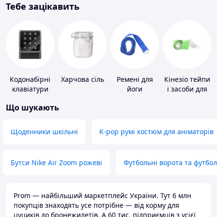
Тебе зацікавить
Кодонабірні
Харчова сіль
Ремені для
Кінезіо тейпи
клавіатури
йоги
і засоби для
тейпування
Що шукають
Щоденники шкільні
K-pop румі костюм для аніматорів
Бутси Nike Air Zoom рожеві
Футбольні ворота та футбо
Prom — найбільший маркетплейс України. Тут 6 млн
покупців знаходять усе потрібне — від корму для
цуциків до бронежилетів. А 60 тис. підприємців з усієї