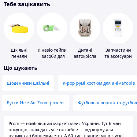
Тебе зацікавить
Шкільні
Кінезіо тейпи
Дитячі
Запчастини
пенали
і засоби для
автокрісла
та аксесуари
тейпування
для побутових
Що шукають
кондиціонерів
Щоденники шкільні
K-pop румі костюм для аніматорів
Бутси Nike Air Zoom рожеві
Футбольні ворота та футбо
Prom — найбільший маркетплейс України. Тут 6 млн
покупців знаходять усе потрібне — від корму для
цуциків до бронежилетів. А 60 тис. підприємців з усієї