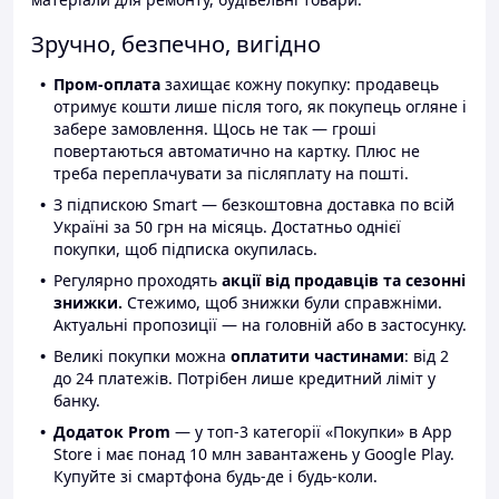
Зручно, безпечно, вигідно
Пром-оплата
захищає кожну покупку: продавець
отримує кошти лише після того, як покупець огляне і
забере замовлення. Щось не так — гроші
повертаються автоматично на картку. Плюс не
треба переплачувати за післяплату на пошті.
З підпискою Smart — безкоштовна доставка по всій
Україні за 50 грн на місяць. Достатньо однієї
покупки, щоб підписка окупилась.
Регулярно проходять
акції від продавців та сезонні
знижки.
Стежимо, щоб знижки були справжніми.
Актуальні пропозиції — на головній або в застосунку.
Великі покупки можна
оплатити частинами
: від 2
до 24 платежів. Потрібен лише кредитний ліміт у
банку.
Додаток Prom
— у топ-3 категорії «Покупки» в App
Store і має понад 10 млн завантажень у Google Play.
Купуйте зі смартфона будь-де і будь-коли.