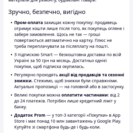
Зручно, безпечно, вигідно
Пром-оплата
захищає кожну покупку: продавець
отримує кошти лише після того, як покупець огляне і
забере замовлення. Щось не так — гроші
повертаються автоматично на картку. Плюс не
треба переплачувати за післяплату на пошті.
З підпискою Smart — безкоштовна доставка по всій
Україні за 50 грн на місяць. Достатньо однієї
покупки, щоб підписка окупилась.
Регулярно проходять
акції від продавців та сезонні
знижки.
Стежимо, щоб знижки були справжніми.
Актуальні пропозиції — на головній або в застосунку.
Великі покупки можна
оплатити частинами
: від 2
до 24 платежів. Потрібен лише кредитний ліміт у
банку.
Додаток Prom
— у топ-3 категорії «Покупки» в App
Store і має понад 10 млн завантажень у Google Play.
Купуйте зі смартфона будь-де і будь-коли.