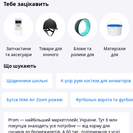
Тебе зацікавить
Запчастини
Товари для
Блоки та
Матеріали
та аксесуари
кінного
ролики для
для
для побутових
спорту
йоги
облаштування
Що шукають
кондиціонерів
промислових
підлог
Щоденники шкільні
K-pop румі костюм для аніматорів
Бутси Nike Air Zoom рожеві
Футбольні ворота та футбо
Prom — найбільший маркетплейс України. Тут 6 млн
покупців знаходять усе потрібне — від корму для
цуциків до бронежилетів. А 60 тис. підприємців з усієї