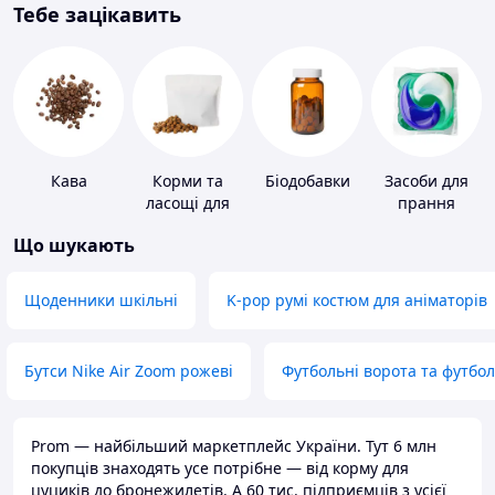
Тебе зацікавить
Кава
Корми та
Біодобавки
Засоби для
ласощі для
прання
домашніх
Що шукають
тварин і
птахів
Щоденники шкільні
K-pop румі костюм для аніматорів
Бутси Nike Air Zoom рожеві
Футбольні ворота та футбо
Prom — найбільший маркетплейс України. Тут 6 млн
покупців знаходять усе потрібне — від корму для
цуциків до бронежилетів. А 60 тис. підприємців з усієї