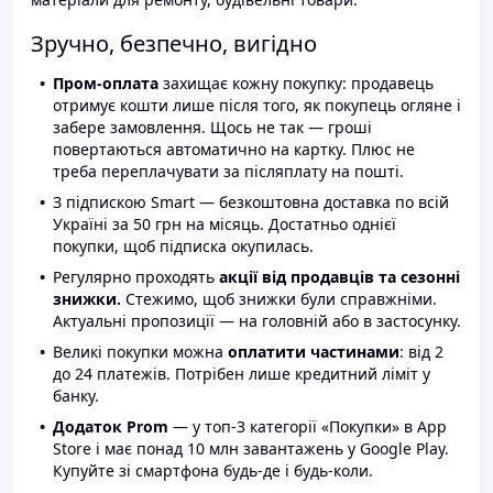
Зручно, безпечно, вигідно
Пром-оплата
захищає кожну покупку: продавець
отримує кошти лише після того, як покупець огляне і
забере замовлення. Щось не так — гроші
повертаються автоматично на картку. Плюс не
треба переплачувати за післяплату на пошті.
З підпискою Smart — безкоштовна доставка по всій
Україні за 50 грн на місяць. Достатньо однієї
покупки, щоб підписка окупилась.
Регулярно проходять
акції від продавців та сезонні
знижки.
Стежимо, щоб знижки були справжніми.
Актуальні пропозиції — на головній або в застосунку.
Великі покупки можна
оплатити частинами
: від 2
до 24 платежів. Потрібен лише кредитний ліміт у
банку.
Додаток Prom
— у топ-3 категорії «Покупки» в App
Store і має понад 10 млн завантажень у Google Play.
Купуйте зі смартфона будь-де і будь-коли.