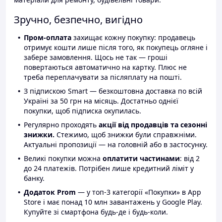
Зручно, безпечно, вигідно
Пром-оплата
захищає кожну покупку: продавець
отримує кошти лише після того, як покупець огляне і
забере замовлення. Щось не так — гроші
повертаються автоматично на картку. Плюс не
треба переплачувати за післяплату на пошті.
З підпискою Smart — безкоштовна доставка по всій
Україні за 50 грн на місяць. Достатньо однієї
покупки, щоб підписка окупилась.
Регулярно проходять
акції від продавців та сезонні
знижки.
Стежимо, щоб знижки були справжніми.
Актуальні пропозиції — на головній або в застосунку.
Великі покупки можна
оплатити частинами
: від 2
до 24 платежів. Потрібен лише кредитний ліміт у
банку.
Додаток Prom
— у топ-3 категорії «Покупки» в App
Store і має понад 10 млн завантажень у Google Play.
Купуйте зі смартфона будь-де і будь-коли.