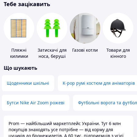
Тебе зацікавить
Пляжні
Затискачі для
Газові котли
Товари для
килимки
носа, беруші
кінного
для плавання
спорту
Що шукають
Щоденники шкільні
K-pop румі костюм для аніматорів
Бутси Nike Air Zoom рожеві
Футбольні ворота та футбо
Prom — найбільший маркетплейс України. Тут 6 млн
покупців знаходять усе потрібне — від корму для
цуциків до бронежилетів. А 60 тис. підприємців з усієї