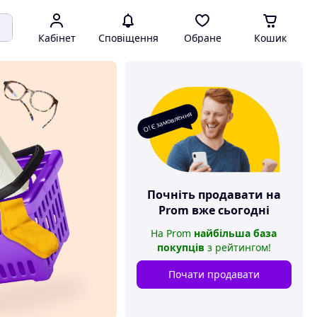
Кабінет
Сповіщення
Обране
Кошик
О! Є замовлення
Почніть продавати на
Prom
вже сьогодні
На
Prom
найбільша база
покупців
з рейтингом
!
Почати продавати