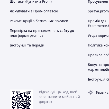
Що таке «Купити з Prom»
Просування в
Як купувати з Пром-оплатою
Sprava.prom
Рекомендації з безпечних покупок
Премія для 
Ecommerce.
Перевірка на приналежність сайту до
платформи prom.ua
Угода корис
Інструкції та поради
Політика ко
Правила роб
Бонусна пр
маркетплей
Інструкція G
Відскануй QR-код, щоб
Тема
-
с
завантажити мобільний
додаток