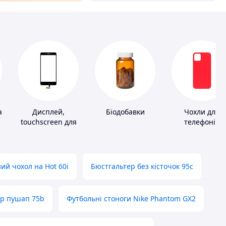
а
Дисплей,
Біодобавки
Чохли для
touchscreen для
телефонів
телефонів
ий чохол на Hot 60i
Бюстгальтер без кісточок 95с
ер пушап 75b
Футбольні стоноги Nike Phantom GX2