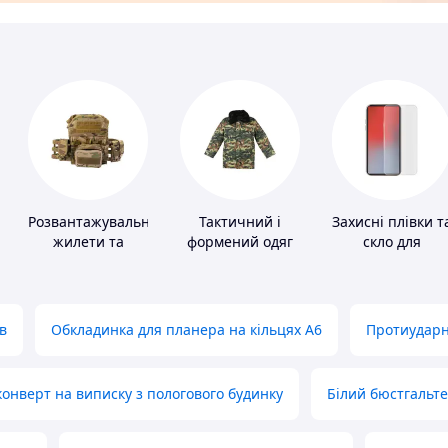
Розвантажувальні
Тактичний і
Захисні плівки т
жилети та
формений одяг
скло для
плитоноски без
портативних
плит
пристроїв
в
Обкладинка для планера на кільцях А6
Протиударн
нверт на виписку з пологового будинку
Білий бюстгальт