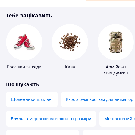
Матеріали для ремонту
Тебе зацікавить
Спорт і відпочинок
Кросівки та кеди
Кава
Армійські
спецсумки і
рюкзаки
Що шукають
Щоденники шкільні
K-pop румі костюм для аніматорі
Блузка з мереживом великого розміру
Мереживний ко