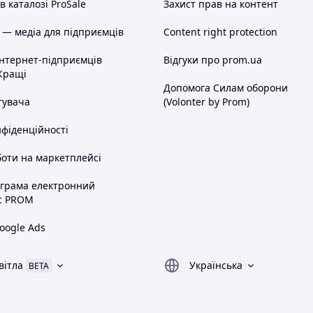
 каталозі ProSale
Захист прав на контент
 — медіа для підприємців
Content right protection
інтернет-підприємців
Відгуки про prom.ua
Кращі
Допомога Силам оборони
тувача
(Volonter by Prom)
нфіденційності
оти на маркетплейсі
ограма електронний
с PROM
oogle Ads
вітла
Українська
BETA