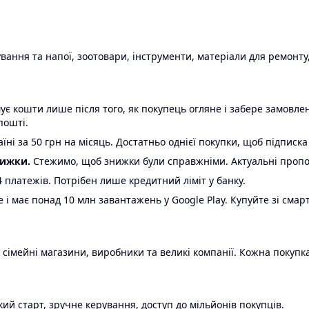
ання та напої, зоотовари, інструменти, матеріали для ремонту,
є кошти лише після того, як покупець огляне і забере замовл
пошті.
ні за 50 грн на місяць. Достатньо однієї покупки, щоб підписка
нижки.
Стежимо, щоб знижки були справжніми. Актуальні пропози
24 платежів. Потрібен лише кредитний ліміт у банку.
e і має понад 10 млн завантажень у Google Play. Купуйте зі смар
 сімейні магазини, виробники та великі компанії. Кожна покупка
ий старт, зручне керування, доступ до мільйонів покупців.