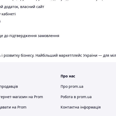
й додаток, власний сайт
 кабінеті
в
ще до підтвердження замовлення
 і розвитку бізнесу. Найбільший маркетплейс України — для міл
Про нас
 продавців
Про prom.ua
тернет-магазин
на Prom
Робота в prom.ua
авати на Prom
Контактна інформація