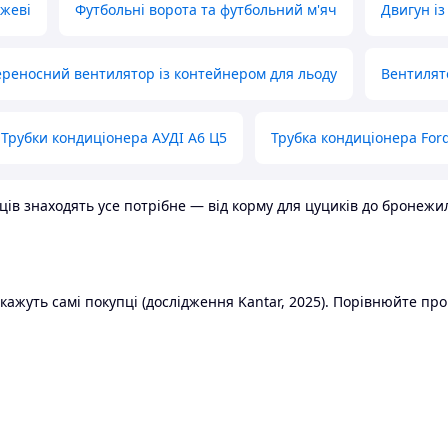
ожеві
Футбольні ворота та футбольний м'яч
Двигун із
реносний вентилятор із контейнером для льоду
Вентилят
Трубки кондиціонера АУДІ А6 Ц5
Трубка кондиціонера Ford
в знаходять усе потрібне — від корму для цуциків до бронежилет
ажуть самі покупці (дослідження Kantar, 2025). Порівнюйте пропо