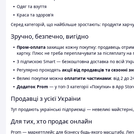
Одяг та взуття
Краса та здоров'я
Серед категорій, що найбільше зростають: продукти харчув
Зручно, безпечно, вигідно
Пром-оплата
захищає кожну покупку: продавець отриму
картку. Плюс не треба переплачувати за післяплату на 
З підпискою Smart — безкоштовна доставка по всій Украї
Регулярно проходять
акції від продавців та сезонні з
Великі покупки можна
оплатити частинами
: від 2 до 
Додаток Prom
— у топ-3 категорії «Покупки» в App Stor
Продавці з усієї України
Тут продають українські підприємці — невеликі майстерні,
Для тих, хто продає онлайн
Prom — маркетплейс для бізнесу будь-якого масштабу. Легк