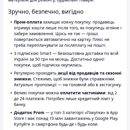
Зручно, безпечно, вигідно
Пром-оплата
захищає кожну покупку: продавець
отримує кошти лише після того, як покупець огляне і
забере замовлення. Щось не так — гроші
повертаються автоматично на картку. Плюс не
треба переплачувати за післяплату на пошті.
З підпискою Smart — безкоштовна доставка по всій
Україні за 50 грн на місяць. Достатньо однієї
покупки, щоб підписка окупилась.
Регулярно проходять
акції від продавців та сезонні
знижки.
Стежимо, щоб знижки були справжніми.
Актуальні пропозиції — на головній або в застосунку.
Великі покупки можна
оплатити частинами
: від 2
до 24 платежів. Потрібен лише кредитний ліміт у
банку.
Додаток Prom
— у топ-3 категорії «Покупки» в App
Store і має понад 10 млн завантажень у Google Play.
Купуйте зі смартфона будь-де і будь-коли.