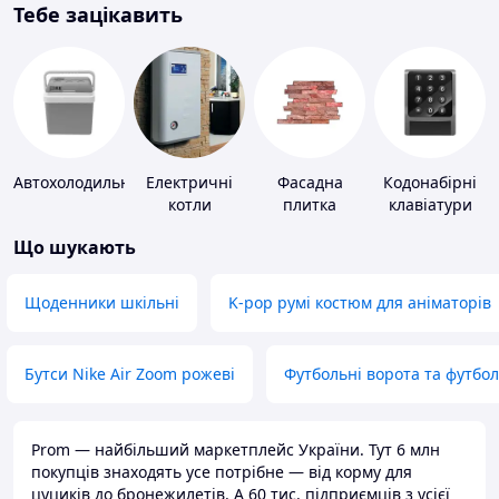
Тебе зацікавить
Автохолодильники
Електричні
Фасадна
Кодонабірні
котли
плитка
клавіатури
Що шукають
Щоденники шкільні
K-pop румі костюм для аніматорів
Бутси Nike Air Zoom рожеві
Футбольні ворота та футбо
Prom — найбільший маркетплейс України. Тут 6 млн
покупців знаходять усе потрібне — від корму для
цуциків до бронежилетів. А 60 тис. підприємців з усієї