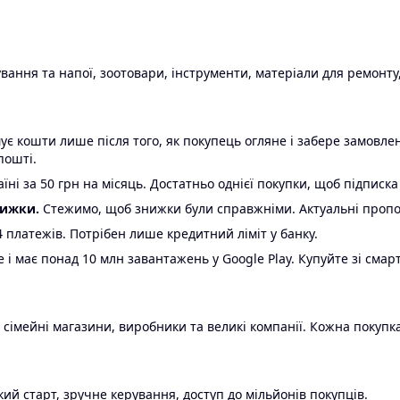
ання та напої, зоотовари, інструменти, матеріали для ремонту,
є кошти лише після того, як покупець огляне і забере замовл
пошті.
ні за 50 грн на місяць. Достатньо однієї покупки, щоб підписка
нижки.
Стежимо, щоб знижки були справжніми. Актуальні пропози
24 платежів. Потрібен лише кредитний ліміт у банку.
e і має понад 10 млн завантажень у Google Play. Купуйте зі смар
 сімейні магазини, виробники та великі компанії. Кожна покупка
ий старт, зручне керування, доступ до мільйонів покупців.