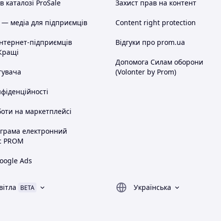
 каталозі ProSale
Захист прав на контент
 — медіа для підприємців
Content right protection
інтернет-підприємців
Відгуки про prom.ua
Кращі
Допомога Силам оборони
тувача
(Volonter by Prom)
нфіденційності
оти на маркетплейсі
ограма електронний
с PROM
oogle Ads
вітла
Українська
BETA