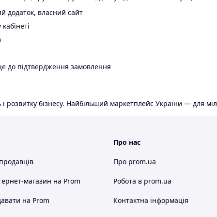
й додаток, власний сайт
 кабінеті
в
ще до підтвердження замовлення
 і розвитку бізнесу. Найбільший маркетплейс України — для міл
Про нас
 продавців
Про prom.ua
тернет-магазин
на Prom
Робота в prom.ua
авати на Prom
Контактна інформація