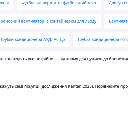
ожеві
Футбольні ворота та футбольний м'яч
Двигун із
реносний вентилятор із контейнером для льоду
Вентилят
Трубки кондиціонера АУДІ А6 Ц5
Трубка кондиціонера Ford
в знаходять усе потрібне — від корму для цуциків до бронежилет
ажуть самі покупці (дослідження Kantar, 2025). Порівнюйте пропо