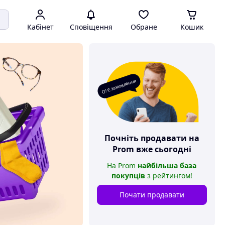
Кабінет
Сповіщення
Обране
Кошик
О! Є замовлення
Почніть продавати на
Prom
вже сьогодні
На
Prom
найбільша база
покупців
з рейтингом
!
Почати продавати