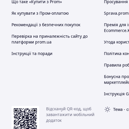
Що таке «Купити з Prom»
Просування в
Як купувати з Пром-оплатою
Sprava.prom
Рекомендації з безпечних покупок
Премія для 
Ecommerce.
Перевірка на приналежність сайту до
платформи prom.ua
Угода корис
Інструкції та поради
Політика ко
Правила роб
Бонусна пр
маркетплей
Інструкція G
Відскануй QR-код, щоб
Тема
-
с
завантажити мобільний
додаток