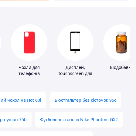
Чохли для
Дисплей,
Біодобавки
телефонів
touchscreen для
телефонів
ий чохол на Hot 60i
Бюстгальтер без кісточок 95с
ер пушап 75b
Футбольні стоноги Nike Phantom GX2