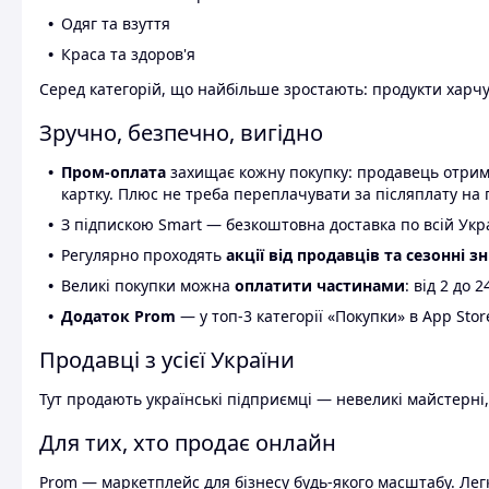
Одяг та взуття
Краса та здоров'я
Серед категорій, що найбільше зростають: продукти харчув
Зручно, безпечно, вигідно
Пром-оплата
захищає кожну покупку: продавець отриму
картку. Плюс не треба переплачувати за післяплату на 
З підпискою Smart — безкоштовна доставка по всій Украї
Регулярно проходять
акції від продавців та сезонні з
Великі покупки можна
оплатити частинами
: від 2 до 
Додаток Prom
— у топ-3 категорії «Покупки» в App Stor
Продавці з усієї України
Тут продають українські підприємці — невеликі майстерні,
Для тих, хто продає онлайн
Prom — маркетплейс для бізнесу будь-якого масштабу. Легк