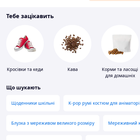
Матеріали для ремонту
Тебе зацікавить
Спорт і відпочинок
Кросівки та кеди
Кава
Корми та ласощі
для домашніх
тварин і птахів
Що шукають
Щоденники шкільні
K-pop румі костюм для аніматорі
Блузка з мереживом великого розміру
Мереживний ко