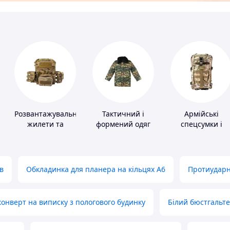
Розвантажувальні
Тактичний і
Армійські
жилети та
формений одяг
спецсумки і
плитоноски без
рюкзаки
плит
в
Обкладинка для планера на кільцях А6
Протиударн
нверт на виписку з пологового будинку
Білий бюстгальт