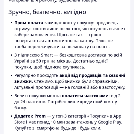
Зручно, безпечно, вигідно
Пром-оплата
захищає кожну покупку: продавець
отримує кошти лише після того, як покупець огляне і
забере замовлення. Щось не так — гроші
повертаються автоматично на картку. Плюс не
треба переплачувати за післяплату на пошті.
З підпискою Smart — безкоштовна доставка по всій
Україні за 50 грн на місяць. Достатньо однієї
покупки, щоб підписка окупилась.
Регулярно проходять
акції від продавців та сезонні
знижки.
Стежимо, щоб знижки були справжніми.
Актуальні пропозиції — на головній або в застосунку.
Великі покупки можна
оплатити частинами
: від 2
до 24 платежів. Потрібен лише кредитний ліміт у
банку.
Додаток Prom
— у топ-3 категорії «Покупки» в App
Store і має понад 10 млн завантажень у Google Play.
Купуйте зі смартфона будь-де і будь-коли.