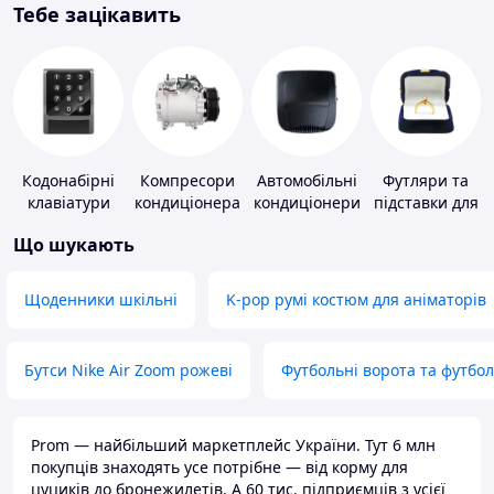
Тебе зацікавить
Кодонабірні
Компресори
Автомобільні
Футляри та
клавіатури
кондиціонера
кондиціонери
підставки для
коштовностей
Що шукають
Щоденники шкільні
K-pop румі костюм для аніматорів
Бутси Nike Air Zoom рожеві
Футбольні ворота та футбо
Prom — найбільший маркетплейс України. Тут 6 млн
покупців знаходять усе потрібне — від корму для
цуциків до бронежилетів. А 60 тис. підприємців з усієї