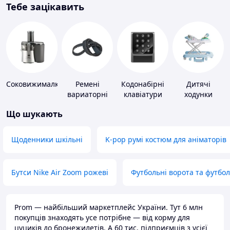
Тебе зацікавить
Соковижималки
Ремені
Кодонабірні
Дитячі
вариаторні
клавіатури
ходунки
Що шукають
Щоденники шкільні
K-pop румі костюм для аніматорів
Бутси Nike Air Zoom рожеві
Футбольні ворота та футбо
Prom — найбільший маркетплейс України. Тут 6 млн
покупців знаходять усе потрібне — від корму для
цуциків до бронежилетів. А 60 тис. підприємців з усієї