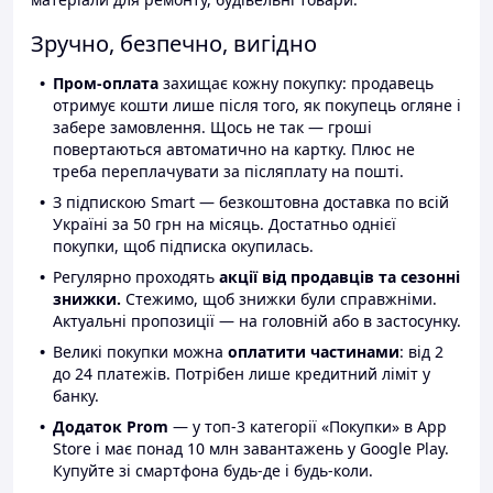
Зручно, безпечно, вигідно
Пром-оплата
захищає кожну покупку: продавець
отримує кошти лише після того, як покупець огляне і
забере замовлення. Щось не так — гроші
повертаються автоматично на картку. Плюс не
треба переплачувати за післяплату на пошті.
З підпискою Smart — безкоштовна доставка по всій
Україні за 50 грн на місяць. Достатньо однієї
покупки, щоб підписка окупилась.
Регулярно проходять
акції від продавців та сезонні
знижки.
Стежимо, щоб знижки були справжніми.
Актуальні пропозиції — на головній або в застосунку.
Великі покупки можна
оплатити частинами
: від 2
до 24 платежів. Потрібен лише кредитний ліміт у
банку.
Додаток Prom
— у топ-3 категорії «Покупки» в App
Store і має понад 10 млн завантажень у Google Play.
Купуйте зі смартфона будь-де і будь-коли.