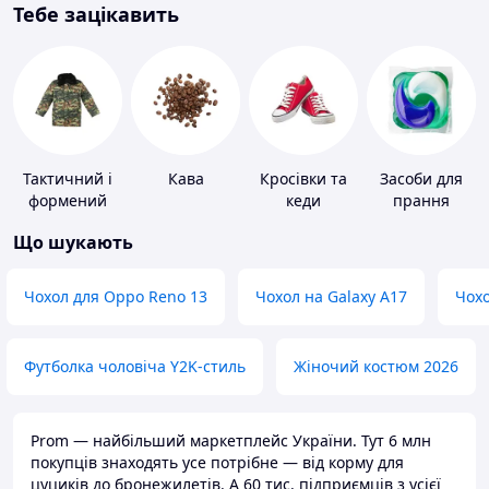
Тебе зацікавить
Тактичний і
Кава
Кросівки та
Засоби для
формений
кеди
прання
одяг
Що шукають
Чохол для Oppo Reno 13
Чохол на Galaxy A17
Чохо
Футболка чоловіча Y2K-стиль
Жіночий костюм 2026
Prom — найбільший маркетплейс України. Тут 6 млн
покупців знаходять усе потрібне — від корму для
цуциків до бронежилетів. А 60 тис. підприємців з усієї