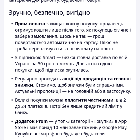
Зручно, безпечно, вигідно
Пром-оплата
захищає кожну покупку: продавець
отримує кошти лише після того, як покупець огляне і
забере замовлення. Щось не так — гроші
повертаються автоматично на картку. Плюс не
треба переплачувати за післяплату на пошті.
З підпискою Smart — безкоштовна доставка по всій
Україні за 50 грн на місяць. Достатньо однієї
покупки, щоб підписка окупилась.
Регулярно проходять
акції від продавців та сезонні
знижки.
Стежимо, щоб знижки були справжніми.
Актуальні пропозиції — на головній або в застосунку.
Великі покупки можна
оплатити частинами
: від 2
до 24 платежів. Потрібен лише кредитний ліміт у
банку.
Додаток Prom
— у топ-3 категорії «Покупки» в App
Store і має понад 10 млн завантажень у Google Play.
Купуйте зі смартфона будь-де і будь-коли.