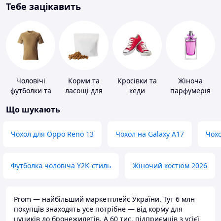
Тебе зацікавить
Чоловічі
Корми та
Кросівки та
Жіноча
футболки та
ласощі для
кеди
парфумерія
майки
домашніх
Що шукають
тварин і
птахів
Чохол для Oppo Reno 13
Чохол на Galaxy A17
Чохо
Футболка чоловіча Y2K-стиль
Жіночий костюм 2026
Prom — найбільший маркетплейс України. Тут 6 млн
покупців знаходять усе потрібне — від корму для
цуциків до бронежилетів. А 60 тис. підприємців з усієї