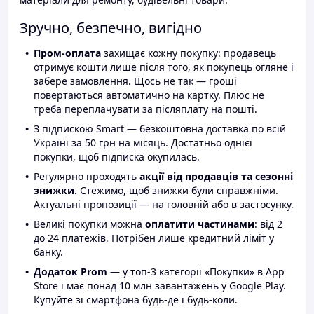
Зручно, безпечно, вигідно
Пром-оплата
захищає кожну покупку: продавець
отримує кошти лише після того, як покупець огляне і
забере замовлення. Щось не так — гроші
повертаються автоматично на картку. Плюс не
треба переплачувати за післяплату на пошті.
З підпискою Smart — безкоштовна доставка по всій
Україні за 50 грн на місяць. Достатньо однієї
покупки, щоб підписка окупилась.
Регулярно проходять
акції від продавців та сезонні
знижки.
Стежимо, щоб знижки були справжніми.
Актуальні пропозиції — на головній або в застосунку.
Великі покупки можна
оплатити частинами
: від 2
до 24 платежів. Потрібен лише кредитний ліміт у
банку.
Додаток Prom
— у топ-3 категорії «Покупки» в App
Store і має понад 10 млн завантажень у Google Play.
Купуйте зі смартфона будь-де і будь-коли.