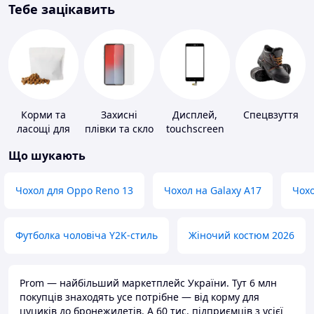
Тебе зацікавить
Корми та
Захисні
Дисплей,
Спецвзуття
ласощі для
плівки та скло
touchscreen
домашніх
для
для телефонів
Що шукають
тварин і
портативних
птахів
пристроїв
Чохол для Oppo Reno 13
Чохол на Galaxy A17
Чохо
Футболка чоловіча Y2K-стиль
Жіночий костюм 2026
Prom — найбільший маркетплейс України. Тут 6 млн
покупців знаходять усе потрібне — від корму для
цуциків до бронежилетів. А 60 тис. підприємців з усієї