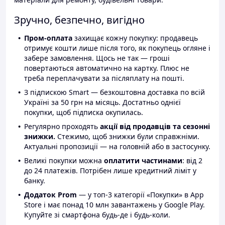
Зручно, безпечно, вигідно
Пром-оплата
захищає кожну покупку: продавець
отримує кошти лише після того, як покупець огляне і
забере замовлення. Щось не так — гроші
повертаються автоматично на картку. Плюс не
треба переплачувати за післяплату на пошті.
З підпискою Smart — безкоштовна доставка по всій
Україні за 50 грн на місяць. Достатньо однієї
покупки, щоб підписка окупилась.
Регулярно проходять
акції від продавців та сезонні
знижки.
Стежимо, щоб знижки були справжніми.
Актуальні пропозиції — на головній або в застосунку.
Великі покупки можна
оплатити частинами
: від 2
до 24 платежів. Потрібен лише кредитний ліміт у
банку.
Додаток Prom
— у топ-3 категорії «Покупки» в App
Store і має понад 10 млн завантажень у Google Play.
Купуйте зі смартфона будь-де і будь-коли.