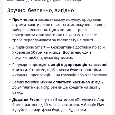
Зручно, безпечно, вигідно
Пром-оплата
захищає кожну покупку: продавець
отримує кошти лише після того, як покупець огляне і
забере замовлення. Щось не так — гроші
повертаються автоматично на картку. Плюс не
треба переплачувати за післяплату на пошті.
З підпискою Smart — безкоштовна доставка по всій
Україні за 50 грн на місяць. Достатньо однієї
покупки, щоб підписка окупилась.
Регулярно проходять
акції від продавців та сезонні
знижки.
Стежимо, щоб знижки були справжніми.
Актуальні пропозиції — на головній або в застосунку.
Великі покупки можна
оплатити частинами
: від 2
до 24 платежів. Потрібен лише кредитний ліміт у
банку.
Додаток Prom
— у топ-3 категорії «Покупки» в App
Store і має понад 10 млн завантажень у Google Play.
Купуйте зі смартфона будь-де і будь-коли.