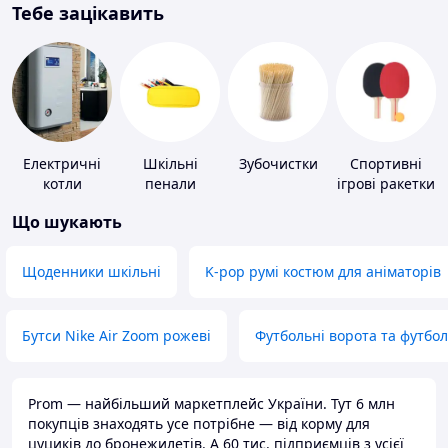
Тебе зацікавить
Електричні
Шкільні
Зубочистки
Спортивні
котли
пенали
ігрові ракетки
Що шукають
Щоденники шкільні
K-pop румі костюм для аніматорів
Бутси Nike Air Zoom рожеві
Футбольні ворота та футбо
Prom — найбільший маркетплейс України. Тут 6 млн
покупців знаходять усе потрібне — від корму для
цуциків до бронежилетів. А 60 тис. підприємців з усієї