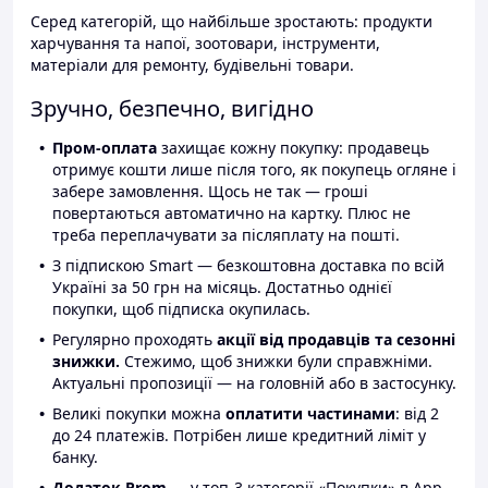
Серед категорій, що найбільше зростають: продукти
харчування та напої, зоотовари, інструменти,
матеріали для ремонту, будівельні товари.
Зручно, безпечно, вигідно
Пром-оплата
захищає кожну покупку: продавець
отримує кошти лише після того, як покупець огляне і
забере замовлення. Щось не так — гроші
повертаються автоматично на картку. Плюс не
треба переплачувати за післяплату на пошті.
З підпискою Smart — безкоштовна доставка по всій
Україні за 50 грн на місяць. Достатньо однієї
покупки, щоб підписка окупилась.
Регулярно проходять
акції від продавців та сезонні
знижки.
Стежимо, щоб знижки були справжніми.
Актуальні пропозиції — на головній або в застосунку.
Великі покупки можна
оплатити частинами
: від 2
до 24 платежів. Потрібен лише кредитний ліміт у
банку.
Додаток Prom
— у топ-3 категорії «Покупки» в App