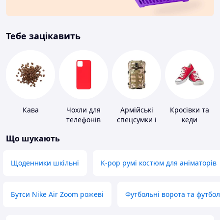
Тебе зацікавить
Кава
Чохли для
Армійські
Кросівки та
телефонів
спецсумки і
кеди
рюкзаки
Що шукають
Щоденники шкільні
K-pop румі костюм для аніматорів
Бутси Nike Air Zoom рожеві
Футбольні ворота та футбо