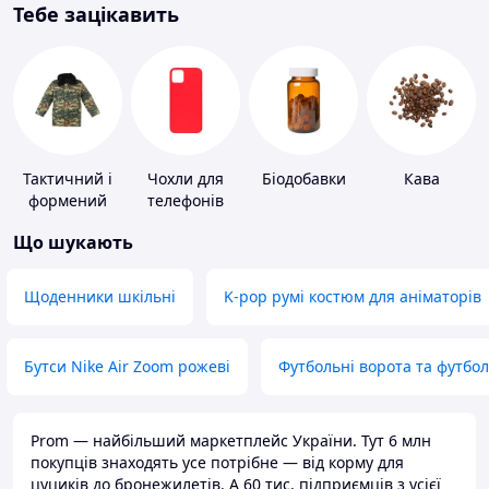
Тебе зацікавить
Тактичний і
Чохли для
Біодобавки
Кава
формений
телефонів
одяг
Що шукають
Щоденники шкільні
K-pop румі костюм для аніматорів
Бутси Nike Air Zoom рожеві
Футбольні ворота та футбо
Prom — найбільший маркетплейс України. Тут 6 млн
покупців знаходять усе потрібне — від корму для
цуциків до бронежилетів. А 60 тис. підприємців з усієї