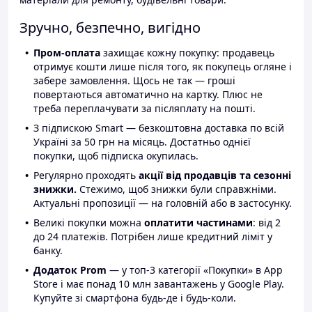
Зручно, безпечно, вигідно
Пром-оплата
захищає кожну покупку: продавець
отримує кошти лише після того, як покупець огляне і
забере замовлення. Щось не так — гроші
повертаються автоматично на картку. Плюс не
треба переплачувати за післяплату на пошті.
З підпискою Smart — безкоштовна доставка по всій
Україні за 50 грн на місяць. Достатньо однієї
покупки, щоб підписка окупилась.
Регулярно проходять
акції від продавців та сезонні
знижки.
Стежимо, щоб знижки були справжніми.
Актуальні пропозиції — на головній або в застосунку.
Великі покупки можна
оплатити частинами
: від 2
до 24 платежів. Потрібен лише кредитний ліміт у
банку.
Додаток Prom
— у топ-3 категорії «Покупки» в App
Store і має понад 10 млн завантажень у Google Play.
Купуйте зі смартфона будь-де і будь-коли.