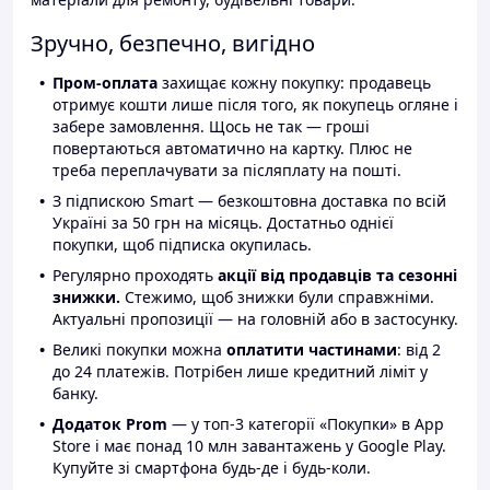
Зручно, безпечно, вигідно
Пром-оплата
захищає кожну покупку: продавець
отримує кошти лише після того, як покупець огляне і
забере замовлення. Щось не так — гроші
повертаються автоматично на картку. Плюс не
треба переплачувати за післяплату на пошті.
З підпискою Smart — безкоштовна доставка по всій
Україні за 50 грн на місяць. Достатньо однієї
покупки, щоб підписка окупилась.
Регулярно проходять
акції від продавців та сезонні
знижки.
Стежимо, щоб знижки були справжніми.
Актуальні пропозиції — на головній або в застосунку.
Великі покупки можна
оплатити частинами
: від 2
до 24 платежів. Потрібен лише кредитний ліміт у
банку.
Додаток Prom
— у топ-3 категорії «Покупки» в App
Store і має понад 10 млн завантажень у Google Play.
Купуйте зі смартфона будь-де і будь-коли.