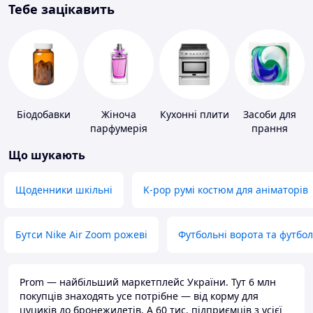
Тебе зацікавить
Біодобавки
Жіноча
Кухонні плити
Засоби для
парфумерія
прання
Що шукають
Щоденники шкільні
K-pop румі костюм для аніматорів
Бутси Nike Air Zoom рожеві
Футбольні ворота та футбо
Prom — найбільший маркетплейс України. Тут 6 млн
покупців знаходять усе потрібне — від корму для
цуциків до бронежилетів. А 60 тис. підприємців з усієї