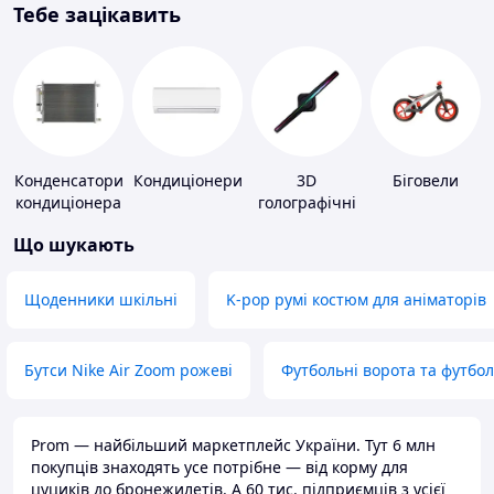
Тебе зацікавить
Конденсатори
Кондиціонери
3D
Біговели
кондиціонера
голографічні
пристрої
Що шукають
Щоденники шкільні
K-pop румі костюм для аніматорів
Бутси Nike Air Zoom рожеві
Футбольні ворота та футбо
Prom — найбільший маркетплейс України. Тут 6 млн
покупців знаходять усе потрібне — від корму для
цуциків до бронежилетів. А 60 тис. підприємців з усієї