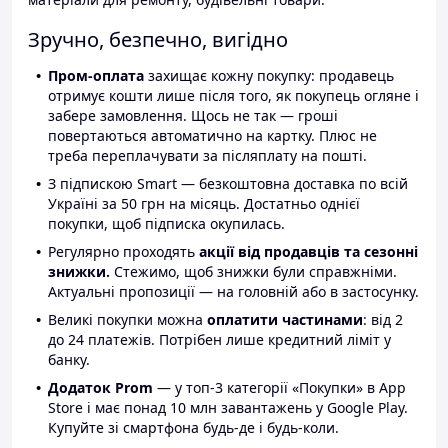
Зручно, безпечно, вигідно
Пром-оплата
захищає кожну покупку: продавець
отримує кошти лише після того, як покупець огляне і
забере замовлення. Щось не так — гроші
повертаються автоматично на картку. Плюс не
треба переплачувати за післяплату на пошті.
З підпискою Smart — безкоштовна доставка по всій
Україні за 50 грн на місяць. Достатньо однієї
покупки, щоб підписка окупилась.
Регулярно проходять
акції від продавців та сезонні
знижки.
Стежимо, щоб знижки були справжніми.
Актуальні пропозиції — на головній або в застосунку.
Великі покупки можна
оплатити частинами
: від 2
до 24 платежів. Потрібен лише кредитний ліміт у
банку.
Додаток Prom
— у топ-3 категорії «Покупки» в App
Store і має понад 10 млн завантажень у Google Play.
Купуйте зі смартфона будь-де і будь-коли.