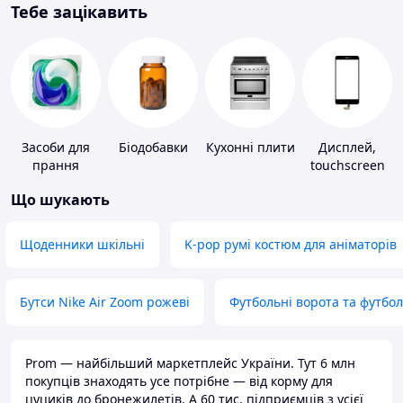
Тебе зацікавить
Засоби для
Біодобавки
Кухонні плити
Дисплей,
прання
touchscreen
для телефонів
Що шукають
Щоденники шкільні
K-pop румі костюм для аніматорів
Бутси Nike Air Zoom рожеві
Футбольні ворота та футбо
Prom — найбільший маркетплейс України. Тут 6 млн
покупців знаходять усе потрібне — від корму для
цуциків до бронежилетів. А 60 тис. підприємців з усієї