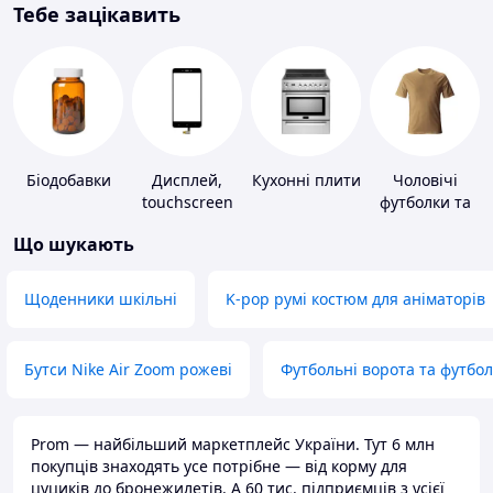
Тебе зацікавить
Біодобавки
Дисплей,
Кухонні плити
Чоловічі
touchscreen
футболки та
для телефонів
майки
Що шукають
Щоденники шкільні
K-pop румі костюм для аніматорів
Бутси Nike Air Zoom рожеві
Футбольні ворота та футбо
Prom — найбільший маркетплейс України. Тут 6 млн
покупців знаходять усе потрібне — від корму для
цуциків до бронежилетів. А 60 тис. підприємців з усієї