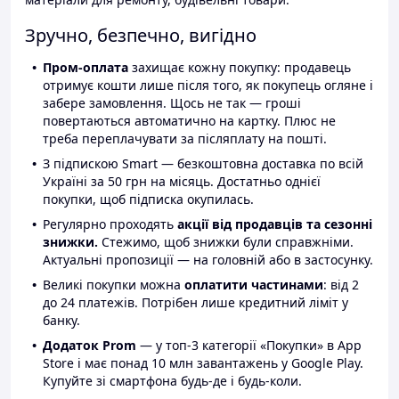
Зручно, безпечно, вигідно
Пром-оплата
захищає кожну покупку: продавець
отримує кошти лише після того, як покупець огляне і
забере замовлення. Щось не так — гроші
повертаються автоматично на картку. Плюс не
треба переплачувати за післяплату на пошті.
З підпискою Smart — безкоштовна доставка по всій
Україні за 50 грн на місяць. Достатньо однієї
покупки, щоб підписка окупилась.
Регулярно проходять
акції від продавців та сезонні
знижки.
Стежимо, щоб знижки були справжніми.
Актуальні пропозиції — на головній або в застосунку.
Великі покупки можна
оплатити частинами
: від 2
до 24 платежів. Потрібен лише кредитний ліміт у
банку.
Додаток Prom
— у топ-3 категорії «Покупки» в App
Store і має понад 10 млн завантажень у Google Play.
Купуйте зі смартфона будь-де і будь-коли.