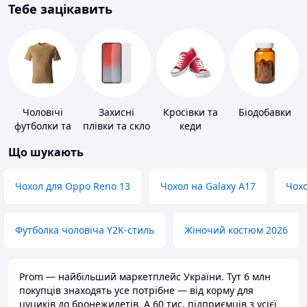
Тебе зацікавить
Чоловічі
Захисні
Кросівки та
Біодобавки
футболки та
плівки та скло
кеди
майки
для
Що шукають
портативних
пристроїв
Чохол для Oppo Reno 13
Чохол на Galaxy A17
Чохо
Футболка чоловіча Y2K-стиль
Жіночий костюм 2026
Prom — найбільший маркетплейс України. Тут 6 млн
покупців знаходять усе потрібне — від корму для
цуциків до бронежилетів. А 60 тис. підприємців з усієї