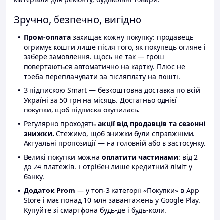
Зручно, безпечно, вигідно
Пром-оплата
захищає кожну покупку: продавець
отримує кошти лише після того, як покупець огляне і
забере замовлення. Щось не так — гроші
повертаються автоматично на картку. Плюс не
треба переплачувати за післяплату на пошті.
З підпискою Smart — безкоштовна доставка по всій
Україні за 50 грн на місяць. Достатньо однієї
покупки, щоб підписка окупилась.
Регулярно проходять
акції від продавців та сезонні
знижки.
Стежимо, щоб знижки були справжніми.
Актуальні пропозиції — на головній або в застосунку.
Великі покупки можна
оплатити частинами
: від 2
до 24 платежів. Потрібен лише кредитний ліміт у
банку.
Додаток Prom
— у топ-3 категорії «Покупки» в App
Store і має понад 10 млн завантажень у Google Play.
Купуйте зі смартфона будь-де і будь-коли.